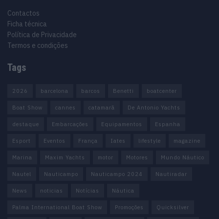
Contactos
Ficha técnica
Política de Privacidade
Termos e condições
Tags
2026
barcelona
barcos
Benetti
boatcenter
Boat Show
cannes
catamarã
De Antonio Yachts
destaque
Embarcações
Equipamentos
Espanha
Esport
Eventos
França
Iates
lifestyle
magazine
Marina
Maxim Yachts
motor
Motores
Mundo Náutico
Nautel
Nauticampo
Nauticampo 2024
Nautiradar
News
noticias
Notícias
Náutica
Palma International Boat Show
Promoções
Quicksilver