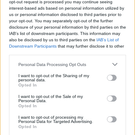
opt-out request is processed you may continue seeing
perigos, identificar pontos de passagem e portos de
interest-based ads based on personal information utilized by
arribada. Consultar cartas de navegação das áreas a
us or personal information disclosed to third parties prior to
navegar, bem como os respetivos avisos aos navegantes
your opt-out. You may separately opt-out of the further
para possíveis alterações. Analisar informação sobre
disclosure of your personal information by third parties on the
IAB’s list of downstream participants. This information may
ventos e correntes predominantes através das cartas
also be disclosed by us to third parties on the
IAB’s List of
piloto. Efetuar um planeamento meteorológico,
Downstream Participants
that may further disclose it to other
estudando as previsões meteorológicas de vento e mar
third parties.
para as áreas abrangidas e catalogar canais de recolha
Personal Data Processing Opt Outs
para a obtenção de informação meteorológica durante a
viagem. Este planeamento poderá ser feito com base em
I want to opt-out of the Sharing of my
personal data.
ferramentas de roteamento meteorológico, atualmente
Opted In
disponíveis através de diversas aplicações e software,
I want to opt-out of the Sale of my
onde é possível, estabelecendo vários parâmetros,
Personal Data.
planear e definir a rota que melhor se adequa às
Opted In
condições meteorológicas previstas. Ter em consideração
I want to opt-out of processing my
também que as condições que realmente se verificam no
Personal Data for Targeted Advertising.
Opted In
mar muitas vezes não coincidem com as previsões e que