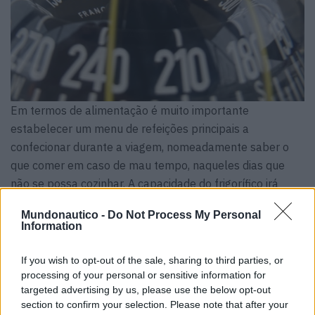
Em termos de alimentação é muito importante
estabelecer um menu de refeições principais a
confecionar durante a viagem, nomeadamente saber o
que comer em caso de mau tempo, naqueles dias que
não se possa cozinhar. A capacidade do frigorífico irá
estabelecer o tipo e quantidade de alimentos
Mundonautico -
Do Not Process My Personal
frescos/congelados que se podem levar.
Information
Por último, o planeamento de uma viagem propriamente
If you wish to opt-out of the sale, sharing to third parties, or
dito. Estabelecer derrotas, definir e estudar os portos de
processing of your personal or sensitive information for
partida e de chegada, no que respeita às suas
targeted advertising by us, please use the below opt-out
características, localização, aproximação, batimétrica e
section to confirm your selection. Please note that after your