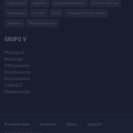
segurança
soledad
sustentabilidade
Suzuki Marine
Tecnologia
Touron
Vela
Vilamoura Boat Show
Yamaha
Yamaha Marine
GRUPO V
Motosport
Motomais
Offroad moto
Revistacarros
Revistamotos
Calibre12
Mundonautico
Purchase Now
Features
Demo
Support
© 2025 Mundo Náutico