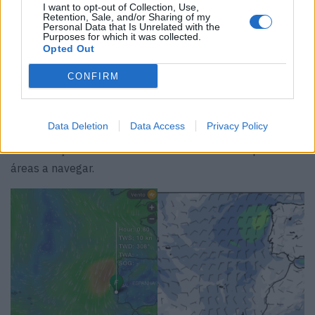
é necessário estar preparado para uma adaptação às
I want to opt-out of Collection, Use,
Retention, Sale, and/or Sharing of my
diferentes condições, tentando de alguma forma prever
Personal Data that Is Unrelated with the
Purposes for which it was collected.
possíveis cenários e formas de os enfrentar. Identificar
Opted Out
todo o tipo de ajudas à navegação, como listas de faróis,
com respetivas localizações e características, tráfego
CONFIRM
marítimo, esquemas de separação de tráfego, áreas
marítimas abrangidas pelo Sistema Mundial de Socorro e
Data Deletion
Data Access
Privacy Policy
Segurança Marítima, contatos dos Centros de
Coordenação de Busca e Salvamento Marítimo para as
áreas a navegar.