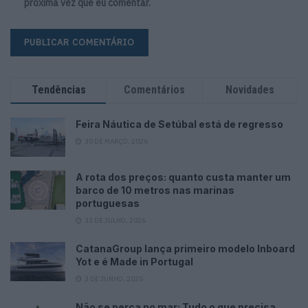
próxima vez que eu comentar.
Tendências
Comentários
Novidades
Feira Náutica de Setúbal está de regresso
30 DE MARÇO, 2026
A rota dos preços: quanto custa manter um
barco de 10 metros nas marinas
portuguesas
31 DE JULHO, 2026
CatanaGroup lança primeiro modelo Inboard
Yot e é Made in Portugal
3 DE JUNHO, 2025
Não se perca no mar: Tudo o que precisa