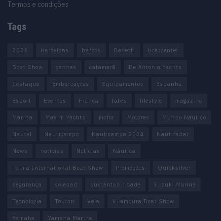
Termos e condições
Tags
2026
barcelona
barcos
Benetti
boatcenter
Boat Show
cannes
catamarã
De Antonio Yachts
destaque
Embarcações
Equipamentos
Espanha
Esport
Eventos
França
Iates
lifestyle
magazine
Marina
Maxim Yachts
motor
Motores
Mundo Náutico
Nautel
Nauticampo
Nauticampo 2024
Nautiradar
News
noticias
Notícias
Náutica
Palma International Boat Show
Promoções
Quicksilver
segurança
soledad
sustentabilidade
Suzuki Marine
Tecnologia
Touron
Vela
Vilamoura Boat Show
Yamaha
Yamaha Marine