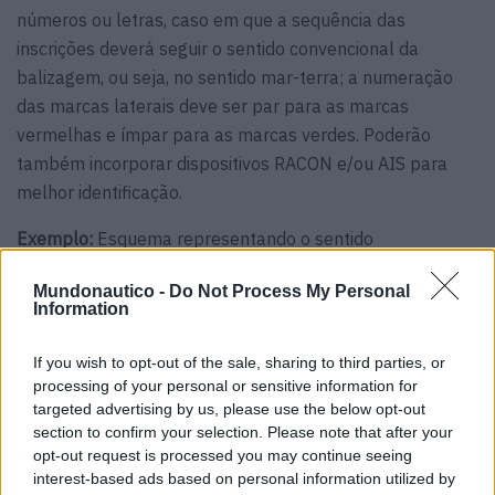
números ou letras, caso em que a sequência das
inscrições deverá seguir o sentido convencional da
balizagem, ou seja, no sentido mar-terra; a numeração
das marcas laterais deve ser par para as marcas
vermelhas e ímpar para as marcas verdes. Poderão
também incorporar dispositivos RACON e/ou AIS para
melhor identificação.
Exemplo:
Esquema representando o sentido
convencional da balizagem na região A, com marcas
Mundonautico -
Do Not Process My Personal
laterias de bombordo e de estibordo, e marca lateral
Information
modificada de canal preferencial a estibordo. A
circulação em canal faz-se navegando tão perto quanto
If you wish to opt-out of the sale, sharing to third parties, or
possível do limite do canal que fique por estibordo.
processing of your personal or sensitive information for
targeted advertising by us, please use the below opt-out
section to confirm your selection. Please note that after your
opt-out request is processed you may continue seeing
interest-based ads based on personal information utilized by