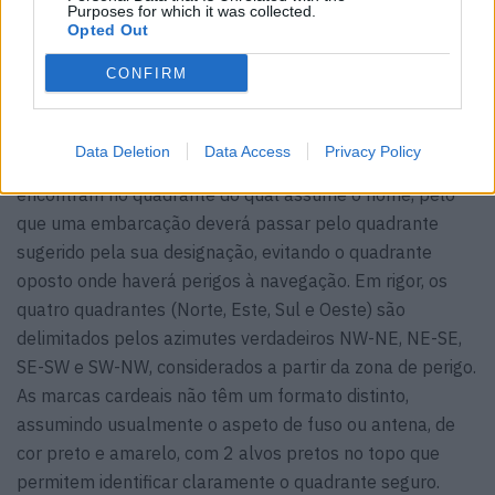
Purposes for which it was collected.
Opted Out
CONFIRM
As marcas cardeais assinalam que as águas mais
Data Deletion
Data Access
Privacy Policy
profundas, no local onde a marca está situada, se
encontram no quadrante do qual assume o nome, pelo
que uma embarcação deverá passar pelo quadrante
sugerido pela sua designação, evitando o quadrante
oposto onde haverá perigos à navegação. Em rigor, os
quatro quadrantes (Norte, Este, Sul e Oeste) são
delimitados pelos azimutes verdadeiros NW-NE, NE-SE,
SE-SW e SW-NW, considerados a partir da zona de perigo.
As marcas cardeais não têm um formato distinto,
assumindo usualmente o aspeto de fuso ou antena, de
cor preto e amarelo, com 2 alvos pretos no topo que
permitem identificar claramente o quadrante seguro.