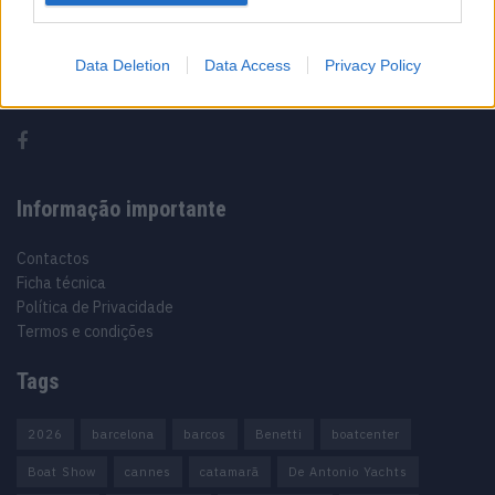
Sobre
Data Deletion
Data Access
Privacy Policy
Noticias do setor náutico, novidades e muito mais.
Informação importante
Contactos
Ficha técnica
Política de Privacidade
Termos e condições
Tags
2026
barcelona
barcos
Benetti
boatcenter
Boat Show
cannes
catamarã
De Antonio Yachts