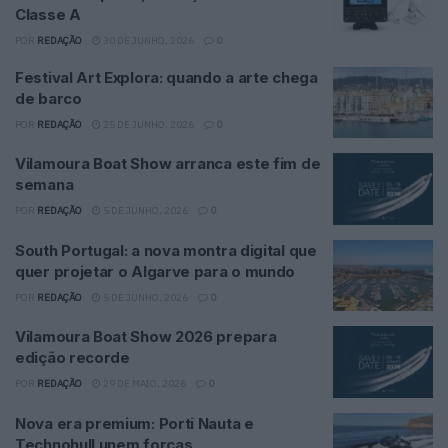
Classe A
POR
REDAÇÃO
30 DE JUNHO, 2026
0
Festival Art Explora: quando a arte chega
de barco
POR
REDAÇÃO
25 DE JUNHO, 2026
0
Vilamoura Boat Show arranca este fim de
semana
POR
REDAÇÃO
5 DE JUNHO, 2026
0
South Portugal: a nova montra digital que
quer projetar o Algarve para o mundo
POR
REDAÇÃO
5 DE JUNHO, 2026
0
Vilamoura Boat Show 2026 prepara
edição recorde
POR
REDAÇÃO
29 DE MAIO, 2026
0
Nova era premium: Porti Nauta e
Technohull unem forças