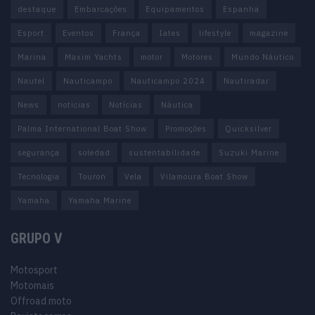
destaque
Embarcações
Equipamentos
Espanha
Esport
Eventos
França
Iates
lifestyle
magazine
Marina
Maxim Yachts
motor
Motores
Mundo Náutico
Nautel
Nauticampo
Nauticampo 2024
Nautiradar
News
noticias
Notícias
Náutica
Palma International Boat Show
Promoções
Quicksilver
segurança
soledad
sustentabilidade
Suzuki Marine
Tecnologia
Touron
Vela
Vilamoura Boat Show
Yamaha
Yamaha Marine
GRUPO V
Motosport
Motomais
Offroad moto