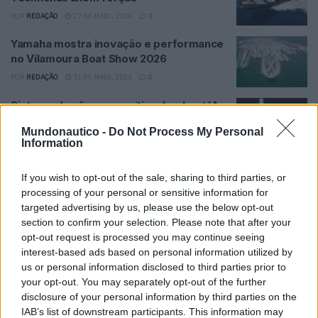
POR
REDAÇÃO
27 DE MAIO, 2026
0
Yamaha mostra inovação e performance
no Vilamoura Boat Show 2026
POR
REDAÇÃO
11 DE MAIO, 2026
0
Sistema de câmara marítima Lookout IA
promete navegação mais segura
Mundonautico -
Do Not Process My Personal
POR
REDAÇÃO
8 DE MAIO, 2026
0
Information
Feira Náutica está de regresso a Setúbal
If you wish to opt-out of the sale, sharing to third parties, or
com quatro dias de atividades
processing of your personal or sensitive information for
POR
REDAÇÃO
5 DE MAIO, 2026
0
targeted advertising by us, please use the below opt-out
section to confirm your selection. Please note that after your
1
2
3
…
45
opt-out request is processed you may continue seeing
interest-based ads based on personal information utilized by
us or personal information disclosed to third parties prior to
your opt-out. You may separately opt-out of the further
disclosure of your personal information by third parties on the
Tendências
Comentários
Novidades
IAB’s list of downstream participants. This information may