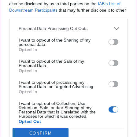
also be disclosed by us to third parties on the
IAB’s List of
Feira Náutica de Setúbal está de regresso
Downstream Participants
that may further disclose it to other
30 DE MARÇO, 2026
third parties.
Personal Data Processing Opt Outs
Embarcações de Alta Velocidade: setor
náutico alerta para o impacto da nova lei
I want to opt-out of the Sharing of my
personal data.
3 DE AGOSTO, 2026
Opted In
A rota dos preços: quanto custa manter um
I want to opt-out of the Sale of my
barco de 10 metros nas marinas
Personal Data.
portuguesas
Opted In
31 DE JULHO, 2026
I want to opt-out of processing my
Personal Data for Targeted Advertising.
CatanaGroup lança primeiro modelo Inboard
Opted In
Yot e é Made in Portugal
3 DE JUNHO, 2025
I want to opt-out of Collection, Use,
Retention, Sale, and/or Sharing of my
Personal Data that Is Unrelated with the
Purposes for which it was collected.
Opted Out
CONFIRM