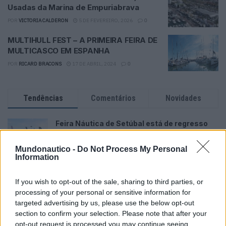
Usadas da Marina de Empuriabrava
POR
VICTORIA CALDERON
5 DE FEVEREIRO, 2026
0
MULTIHULL FEST – A PRIMEIRA FEIRA DE
MULTICASCO EM ESPANHA
POR
RICARD BRACONS
17 DE ABRIL, 2024
0
Tendências
Comentários
Novidades
Feira Náutica de Setúbal está de regresso
30 DE MARÇO, 2026
Mundonautico -
Do Not Process My Personal
Information
A rota dos preços: quanto custa manter um
barco de 10 metros nas marinas
portuguesas
If you wish to opt-out of the sale, sharing to third parties, or
processing of your personal or sensitive information for
31 DE JULHO, 2026
targeted advertising by us, please use the below opt-out
section to confirm your selection. Please note that after your
CatanaGroup lança primeiro modelo Inboard
Yot e é Made in Portugal
opt-out request is processed you may continue seeing