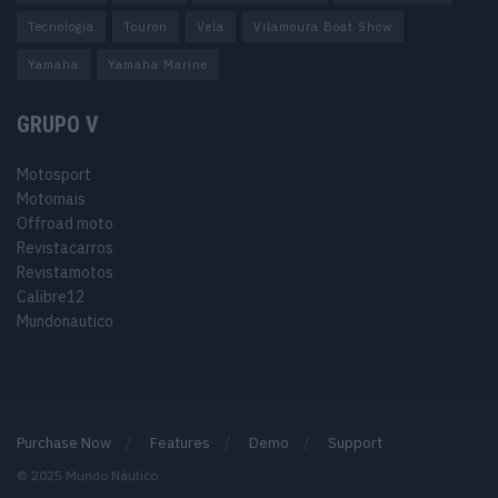
Tecnologia
Touron
Vela
Vilamoura Boat Show
Yamaha
Yamaha Marine
GRUPO V
Motosport
Motomais
Offroad moto
Revistacarros
Revistamotos
Calibre12
Mundonautico
Purchase Now
Features
Demo
Support
© 2025 Mundo Náutico