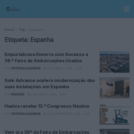
Home
Tag
Espanha
Etiqueta:
Espanha
Empuriabrava Encerra com Sucesso a
36.ª Feira de Embarcações Usadas
POR
VICTORIA CALDERON
14 DE ABRIL, 2026
0
Solé Advance acelera modernização das
suas instalações em Espanha
POR
REDAÇÃO
2 DE MARÇO, 2026
0
Huelva recebe 13.º Congresso Náutico
POR
VICTORIA CALDERON
18 DE FEVEREIRO, 2026
0
Vem aí a 36ª da Feira de Embarcações