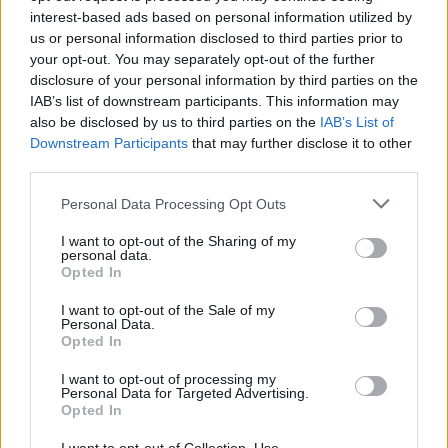
interest-based ads based on personal information utilized by
3 DE JUNHO, 2025
us or personal information disclosed to third parties prior to
your opt-out. You may separately opt-out of the further
Não se perca no mar: Tudo o que precisa
disclosure of your personal information by third parties on the
saber sobre Balizagem Marítima
IAB’s list of downstream participants. This information may
8 DE ABRIL, 2024
also be disclosed by us to third parties on the
IAB’s List of
Downstream Participants
that may further disclose it to other
third parties.
Personal Data Processing Opt Outs
I want to opt-out of the Sharing of my
Sobre
personal data.
Opted In
Noticias do setor náutico, novidades e muito mais.
I want to opt-out of the Sale of my
Personal Data.
Opted In
I want to opt-out of processing my
Personal Data for Targeted Advertising.
Informação importante
Opted In