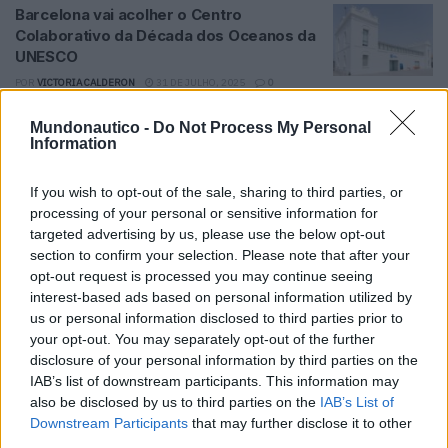
Barcelona vai acolher o Centro
Colaborativo da Década dos Oceanos da
UNESCO
POR
VICTORIA CALDERON
31 DE JULHO, 2025
0
Salão Náutico Internacional de Barcelona
Mundonautico -
Do Not Process My Personal
de 8 a 12 de outubro no Port Vell
Information
POR
VICTORIA CALDERON
13 DE JULHO, 2025
0
If you wish to opt-out of the sale, sharing to third parties, or
processing of your personal or sensitive information for
1
2
targeted advertising by us, please use the below opt-out
section to confirm your selection. Please note that after your
opt-out request is processed you may continue seeing
interest-based ads based on personal information utilized by
Tendências
Comentários
Novidades
us or personal information disclosed to third parties prior to
your opt-out. You may separately opt-out of the further
Feira Náutica de Setúbal está de regresso
disclosure of your personal information by third parties on the
IAB’s list of downstream participants. This information may
30 DE MARÇO, 2026
also be disclosed by us to third parties on the
IAB’s List of
Downstream Participants
that may further disclose it to other
A rota dos preços: quanto custa manter um
third parties.