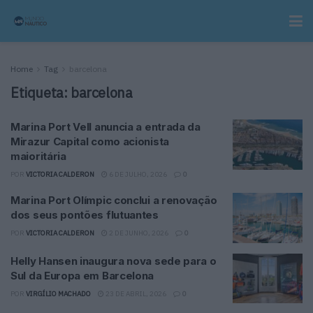
Home
Tag
barcelona
Etiqueta:
barcelona
Marina Port Vell anuncia a entrada da
Mirazur Capital como acionista
maioritária
POR
VICTORIA CALDERON
6 DE JULHO, 2026
0
Marina Port Olímpic conclui a renovação
dos seus pontões flutuantes
POR
VICTORIA CALDERON
2 DE JUNHO, 2026
0
Helly Hansen inaugura nova sede para o
Sul da Europa em Barcelona
POR
VIRGÍLIO MACHADO
23 DE ABRIL, 2026
0