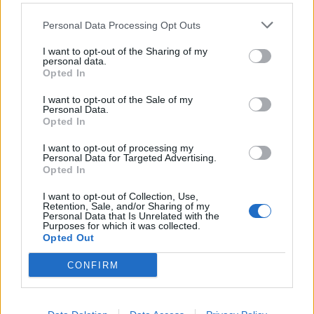
barco de 10 metros nas marinas
portuguesas
Personal Data Processing Opt Outs
31 DE JULHO, 2026
I want to opt-out of the Sharing of my
personal data.
CatanaGroup lança primeiro modelo Inboard
Opted In
Yot e é Made in Portugal
3 DE JUNHO, 2025
I want to opt-out of the Sale of my
Personal Data.
Opted In
Não se perca no mar: Tudo o que precisa
saber sobre Balizagem Marítima
I want to opt-out of processing my
8 DE ABRIL, 2024
Personal Data for Targeted Advertising.
Opted In
I want to opt-out of Collection, Use,
Retention, Sale, and/or Sharing of my
Personal Data that Is Unrelated with the
Purposes for which it was collected.
Opted Out
Sobre
CONFIRM
Noticias do setor náutico, novidades e muito mais.