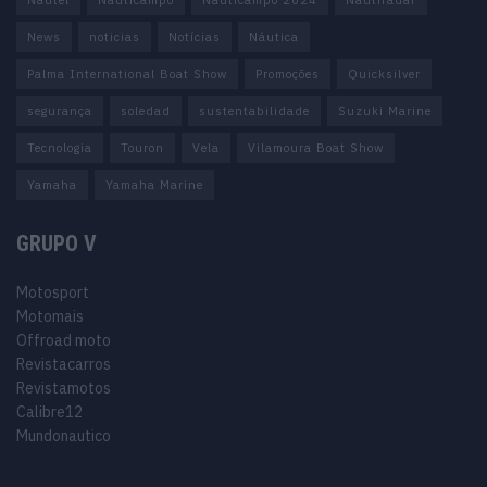
News
noticias
Notícias
Náutica
Palma International Boat Show
Promoções
Quicksilver
segurança
soledad
sustentabilidade
Suzuki Marine
Tecnologia
Touron
Vela
Vilamoura Boat Show
Yamaha
Yamaha Marine
GRUPO V
Motosport
Motomais
Offroad moto
Revistacarros
Revistamotos
Calibre12
Mundonautico