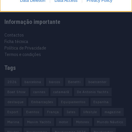
Data Deletion
Data Access
Privacy Policy
Informação importante
Contactos
Ficha técnica
Política de Privacidade
Termos e condições
Tags
2026
barcelona
barcos
Benetti
boatcenter
Boat Show
cannes
catamarã
De Antonio Yachts
destaque
Embarcações
Equipamentos
Espanha
Esport
Eventos
França
Iates
lifestyle
magazine
Marina
Maxim Yachts
motor
Motores
Mundo Náutico
Nautel
Nauticampo
Nauticampo 2024
Nautiradar