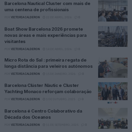
Barcelona Nautical Cluster com mais de
uma centena de profissionais
POR
VICTORIA CALDERON
22 DE ABRIL, 2026
0
Boat Show Barcelona 2026 promete
novas áreas e mais experiências para
visitantes
POR
VICTORIA CALDERON
14 DE ABRIL, 2026
0
Micro Rota do Sal : primeira regata de
longa distância para veleiros autónomos
POR
VICTORIA CALDERON
15 DE JANEIRO, 2026
0
Barcelona Clúster Nàutic e Cluster
Yachting Monaco reforçam colaboração
POR
VICTORIA CALDERON
1 DE OUTUBRO, 2025
0
Barcelona é Centro Colaborativo da
Década dos Oceanos
POR
VICTORIA CALDERON
11 DE SETEMBRO, 2025
0