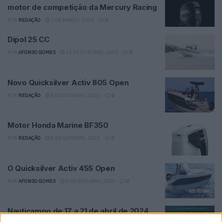
motor de competição da Mercury Racing
POR
REDAÇÃO
7 DE MARÇO, 2024
0
Dipol 25 CC
POR
AFONSO GOMES
31 DE OUTUBRO, 2023
0
Novo Quicksilver Activ 805 Open
POR
REDAÇÃO
8 DE OUTUBRO, 2023
0
Motor Honda Marine BF350
POR
REDAÇÃO
8 DE OUTUBRO, 2023
0
O Quicksilver Activ 455 Open
POR
AFONSO GOMES
8 DE OUTUBRO, 2023
0
Nauticampo de 17 a 21 de abril de 2024