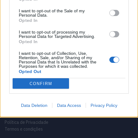
8 DE ABRIL, 2024
I want to opt-out of the Sale of my
Personal Data.
Opted In
I want to opt-out of processing my
Personal Data for Targeted Advertising.
Opted In
Sobre
I want to opt-out of Collection, Use,
Retention, Sale, and/or Sharing of my
Noticias do setor náutico, novidades e muito mais.
Personal Data that Is Unrelated with the
Purposes for which it was collected.
Opted Out
CONFIRM
Informação importante
Data Deletion
Data Access
Privacy Policy
Contactos
Ficha técnica
Política de Privacidade
Termos e condições