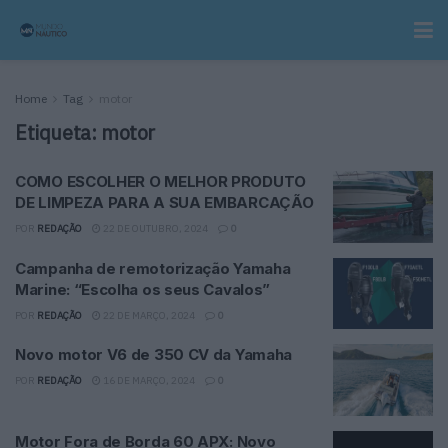
Home
Tag
motor
Etiqueta:
motor
COMO ESCOLHER O MELHOR PRODUTO
DE LIMPEZA PARA A SUA EMBARCAÇÃO
POR
REDAÇÃO
22 DE OUTUBRO, 2024
0
Campanha de remotorização Yamaha
Marine: “Escolha os seus Cavalos”
POR
REDAÇÃO
22 DE MARÇO, 2024
0
Novo motor V6 de 350 CV da Yamaha
POR
REDAÇÃO
16 DE MARÇO, 2024
0
Motor Fora de Borda 60 APX: Novo