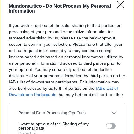
POR
ALEXANDRE SILVA
8 DE OUTUBRO, 2023
0
Mundonautico -
Do Not Process My Personal
Information
If you wish to opt-out of the sale, sharing to third parties, or
Tendências
Comentários
Novidades
processing of your personal or sensitive information for
targeted advertising by us, please use the below opt-out
Feira Náutica de Setúbal está de regresso
section to confirm your selection. Please note that after your
30 DE MARÇO, 2026
opt-out request is processed you may continue seeing
interest-based ads based on personal information utilized by
us or personal information disclosed to third parties prior to
A rota dos preços: quanto custa manter um
your opt-out. You may separately opt-out of the further
barco de 10 metros nas marinas
disclosure of your personal information by third parties on the
portuguesas
IAB’s list of downstream participants. This information may
31 DE JULHO, 2026
also be disclosed by us to third parties on the
IAB’s List of
Downstream Participants
that may further disclose it to other
CatanaGroup lança primeiro modelo Inboard
third parties.
Yot e é Made in Portugal
3 DE JUNHO, 2025
Personal Data Processing Opt Outs
Não se perca no mar: Tudo o que precisa
I want to opt-out of the Sharing of my
saber sobre Balizagem Marítima
personal data.
Opted In