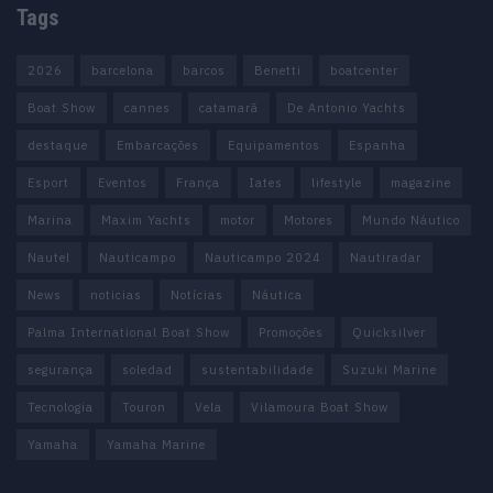
Tags
2026
barcelona
barcos
Benetti
boatcenter
Boat Show
cannes
catamarã
De Antonio Yachts
destaque
Embarcações
Equipamentos
Espanha
Esport
Eventos
França
Iates
lifestyle
magazine
Marina
Maxim Yachts
motor
Motores
Mundo Náutico
Nautel
Nauticampo
Nauticampo 2024
Nautiradar
News
noticias
Notícias
Náutica
Palma International Boat Show
Promoções
Quicksilver
segurança
soledad
sustentabilidade
Suzuki Marine
Tecnologia
Touron
Vela
Vilamoura Boat Show
Yamaha
Yamaha Marine