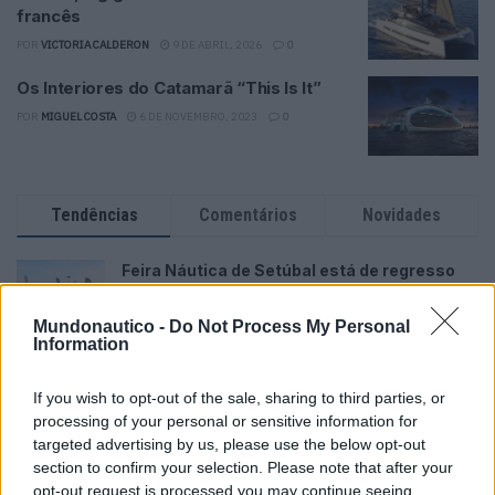
francês
POR
VICTORIA CALDERON
9 DE ABRIL, 2026
0
Os Interiores do Catamarã “This Is It”
POR
MIGUEL COSTA
6 DE NOVEMBRO, 2023
0
Tendências
Comentários
Novidades
Feira Náutica de Setúbal está de regresso
30 DE MARÇO, 2026
Mundonautico -
Do Not Process My Personal
Information
A rota dos preços: quanto custa manter um
barco de 10 metros nas marinas
portuguesas
If you wish to opt-out of the sale, sharing to third parties, or
processing of your personal or sensitive information for
31 DE JULHO, 2026
targeted advertising by us, please use the below opt-out
section to confirm your selection. Please note that after your
CatanaGroup lança primeiro modelo Inboard
Yot e é Made in Portugal
opt-out request is processed you may continue seeing