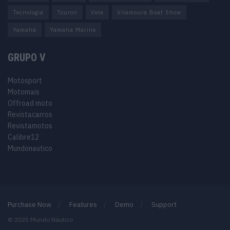
Tecnologia
Touron
Vela
Vilamoura Boat Show
Yamaha
Yamaha Marine
GRUPO V
Motosport
Motomais
Offroad moto
Revistacarros
Revistamotos
Calibre12
Mundonautico
Purchase Now
Features
Demo
Support
© 2025 Mundo Náutico