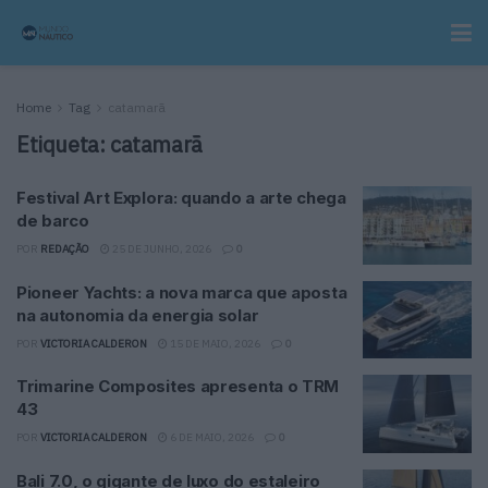
Home
Tag
catamarã
Etiqueta:
catamarã
Festival Art Explora: quando a arte chega
de barco
POR
REDAÇÃO
25 DE JUNHO, 2026
0
Pioneer Yachts: a nova marca que aposta
na autonomia da energia solar
POR
VICTORIA CALDERON
15 DE MAIO, 2026
0
Trimarine Composites apresenta o TRM
43
POR
VICTORIA CALDERON
6 DE MAIO, 2026
0
Bali 7.0, o gigante de luxo do estaleiro