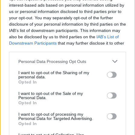
interest-based ads based on personal information utilized by
3 DE JUNHO, 2025
us or personal information disclosed to third parties prior to
your opt-out. You may separately opt-out of the further
Não se perca no mar: Tudo o que precisa
disclosure of your personal information by third parties on the
saber sobre Balizagem Marítima
IAB’s list of downstream participants. This information may
8 DE ABRIL, 2024
also be disclosed by us to third parties on the
IAB’s List of
Downstream Participants
that may further disclose it to other
third parties.
Personal Data Processing Opt Outs
I want to opt-out of the Sharing of my
Sobre
personal data.
Opted In
Noticias do setor náutico, novidades e muito mais.
I want to opt-out of the Sale of my
Personal Data.
Opted In
I want to opt-out of processing my
Personal Data for Targeted Advertising.
Informação importante
Opted In