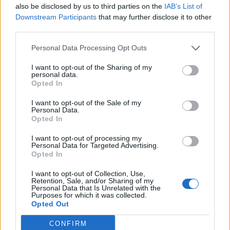
also be disclosed by us to third parties on the
IAB’s List of
Feira Náutica de Setúbal está de regresso
Downstream Participants
that may further disclose it to other
30 DE MARÇO, 2026
third parties.
Personal Data Processing Opt Outs
A rota dos preços: quanto custa manter um
barco de 10 metros nas marinas
I want to opt-out of the Sharing of my
portuguesas
personal data.
Opted In
31 DE JULHO, 2026
I want to opt-out of the Sale of my
CatanaGroup lança primeiro modelo Inboard
Personal Data.
Yot e é Made in Portugal
Opted In
3 DE JUNHO, 2025
I want to opt-out of processing my
Personal Data for Targeted Advertising.
Não se perca no mar: Tudo o que precisa
Opted In
saber sobre Balizagem Marítima
8 DE ABRIL, 2024
I want to opt-out of Collection, Use,
Retention, Sale, and/or Sharing of my
Personal Data that Is Unrelated with the
Purposes for which it was collected.
Opted Out
CONFIRM