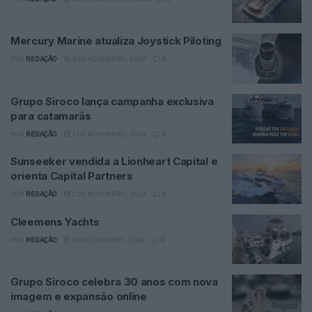
Mercury Marine atualiza Joystick Piloting
POR
REDAÇÃO
4 DE NOVEMBRO, 2024
0
Grupo Siroco lança campanha exclusiva
para catamarãs
POR
REDAÇÃO
3 DE NOVEMBRO, 2024
0
Sunseeker vendida a Lionheart Capital e
orienta Capital Partners
POR
REDAÇÃO
2 DE NOVEMBRO, 2024
0
Cleemens Yachts
POR
REDAÇÃO
30 DE OUTUBRO, 2024
0
Grupo Siroco celebra 30 anos com nova
imagem e expansão online