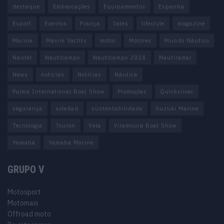
destaque
Embarcações
Equipamentos
Espanha
Esport
Eventos
França
Iates
lifestyle
magazine
Marina
Maxim Yachts
motor
Motores
Mundo Náutico
Nautel
Nauticampo
Nauticampo 2024
Nautiradar
News
noticias
Notícias
Náutica
Palma International Boat Show
Promoções
Quicksilver
segurança
soledad
sustentabilidade
Suzuki Marine
Tecnologia
Touron
Vela
Vilamoura Boat Show
Yamaha
Yamaha Marine
GRUPO V
Motosport
Motomais
Offroad moto