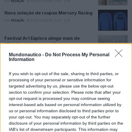
POR
REDAÇÃO
29 DE OUTUBRO, 2024
0
Nova coleção de roupas Mercury Racing
POR
REDAÇÃO
29 DE OUTUBRO, 2024
0
Festival Art Explora atinge mais de
115.000 visitantes emMarrocos com
Barco-Museu
Mundonautico -
Do Not Process My Personal
POR
REDAÇÃO
28 DE OUTUBRO, 2024
0
Information
Novo motor elétrico Recon da Lowrance
If you wish to opt-out of the sale, sharing to third parties, or
POR
REDAÇÃO
25 DE OUTUBRO, 2024
0
processing of your personal or sensitive information for
targeted advertising by us, please use the below opt-out
section to confirm your selection. Please note that after your
1
…
22
23
24
…
45
opt-out request is processed you may continue seeing
interest-based ads based on personal information utilized by
us or personal information disclosed to third parties prior to
your opt-out. You may separately opt-out of the further
disclosure of your personal information by third parties on the
Tendências
Comentários
Novidades
IAB’s list of downstream participants. This information may