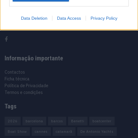
Sobre
Data Deletion
Data Access
Privacy Policy
Noticias do setor náutico, novidades e muito mais.
Informação importante
Contactos
Ficha técnica
Política de Privacidade
Termos e condições
Tags
2026
barcelona
barcos
Benetti
boatcenter
Boat Show
cannes
catamarã
De Antonio Yachts