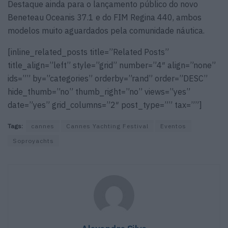
Destaque ainda para o lançamento público do novo
Beneteau Oceanis 37.1 e do FIM Regina 440, ambos
modelos muito aguardados pela comunidade náutica.
[inline_related_posts title=”Related Posts”
title_align=”left” style=”grid” number=”4″ align=”none”
ids=”” by=”categories” orderby=”rand” order=”DESC”
hide_thumb=”no” thumb_right=”no” views=”yes”
date=”yes” grid_columns=”2″ post_type=”” tax=””]
Tags:
cannes
Cannes Yachting Festival
Eventos
Soproyachts