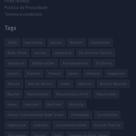
Ficha técnica
Política de Privacidade
Termos e condições
Tags
2026
barcelona
barcos
Benetti
boatcenter
Boat Show
cannes
catamarã
De Antonio Yachts
destaque
Embarcações
Equipamentos
Espanha
Esport
Eventos
França
Iates
lifestyle
magazine
Marina
Maxim Yachts
motor
Motores
Mundo Náutico
Nautel
Nauticampo
Nauticampo 2024
Nautiradar
News
noticias
Notícias
Náutica
Palma International Boat Show
Promoções
Quicksilver
segurança
soledad
sustentabilidade
Suzuki Marine
Tecnologia
Touron
Vela
Vilamoura Boat Show