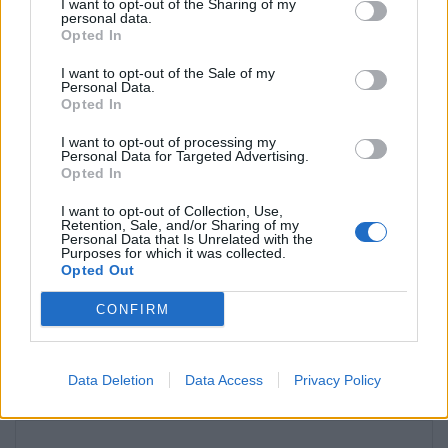
I want to opt-out of the Sharing of my
personal data.
Opted In
I want to opt-out of the Sale of my
Personal Data.
Opted In
I want to opt-out of processing my
Náutica de recreio cresce em Portugal, mas relatório
Personal Data for Targeted Advertising.
deixa aviso sério
Opted In
POR
REDAÇÃO
6 DE AGOSTO, 2026
I want to opt-out of Collection, Use,
Retention, Sale, and/or Sharing of my
Personal Data that Is Unrelated with the
Purposes for which it was collected.
Opted Out
Deixe um comentário
CONFIRM
O seu endereço de email não será publicado.
Campos obrigatórios
*
marcados com
Data Deletion
Data Access
Privacy Policy
*
Comentário