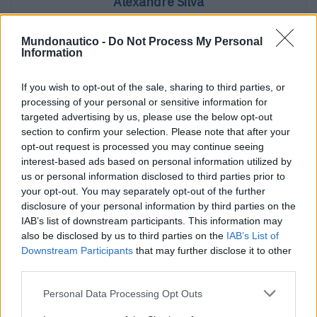
Alexandre Silva
Mundonautico -
Do Not Process My Personal
Information
Artigos relacionados
If you wish to opt-out of the sale, sharing to third parties, or
processing of your personal or sensitive information for
targeted advertising by us, please use the below opt-out
section to confirm your selection. Please note that after your
opt-out request is processed you may continue seeing
interest-based ads based on personal information utilized by
us or personal information disclosed to third parties prior to
Seeking Adventure, um filme para lançar o
your opt-out. You may separately opt-out of the further
novo D36 Cabin
disclosure of your personal information by third parties on the
IAB’s list of downstream participants. This information may
POR
VICTORIA CALDERON
7 DE AGOSTO, 2026
also be disclosed by us to third parties on the
IAB’s List of
Downstream Participants
that may further disclose it to other
third parties.
Personal Data Processing Opt Outs