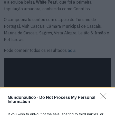
e a equipa belga
White Pearl
, que foi a primeira
tripulação amadora, conhecida como Corintíos.
O campeonato contou com o apoio do Turismo de
Portugal, Visit Cascais, Câmara Municipal de Cascais,
Marina de Cascais, Sagres, Vista Alegre, Leitão & Irmão e
Petticrows.
Pode conferir todos os resultados
aqui
.
Mundonautico -
Do Not Process My Personal
Information
If you wish to opt-out of the sale, sharing to third parties, or