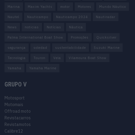
Marina
Maxim Yachts
motor
Motores
Mundo Náutico
Nautel
Nauticampo
Nauticampo 2024
Nautiradar
News
noticias
Notícias
Náutica
Palma International Boat Show
Promoções
Quicksilver
segurança
soledad
sustentabilidade
Suzuki Marine
Tecnologia
Touron
Vela
Vilamoura Boat Show
Yamaha
Yamaha Marine
GRUPO V
Motosport
Motomais
Offroad moto
Revistacarros
Revistamotos
Calibre12