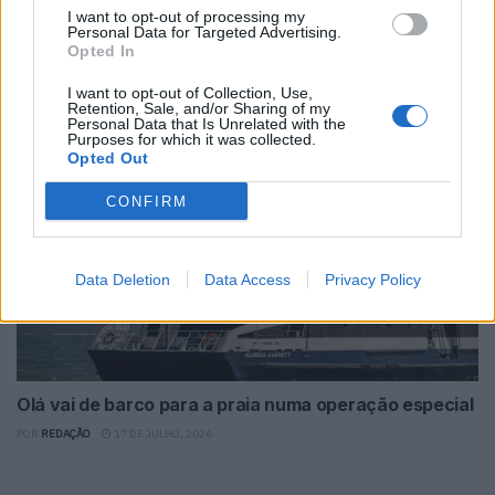
I want to opt-out of processing my
Personal Data for Targeted Advertising.
Fira de Barcelona promove debate sobre o
Opted In
potencial dos oceanos
I want to opt-out of Collection, Use,
POR
VICTORIA CALDERON
30 DE JULHO, 2026
Retention, Sale, and/or Sharing of my
Personal Data that Is Unrelated with the
Purposes for which it was collected.
Opted Out
CONFIRM
Data Deletion
Data Access
Privacy Policy
Olá vai de barco para a praia numa operação especial
POR
REDAÇÃO
17 DE JULHO, 2026