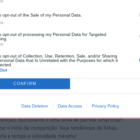
In
 picado.
o opt-out of the Sale of my Personal Data.
S com teclados intercambiáveis. Escolha um teclado de
In
o ou teclas programáveis pelo utilizador.
to opt-out of processing my Personal Data for Targeted
ing.
In
as
o opt-out of Collection, Use, Retention, Sale, and/or Sharing
ersonal Data that Is Unrelated with the Purposes for which it
ado com mais de 500 perfis polares de regata e
lected.
lar e veja como se encontra no potencial máximo da sua
Out
 dinâmicas em tempo real na sua carta com base em
CONFIRM
Data Deletion
Data Access
Privacy Policy
etição, dashboards e uma linha de partida SmartStart
izar o início da competição. Veja tendências de linhas,
meta a tempo e velocidade máxima!