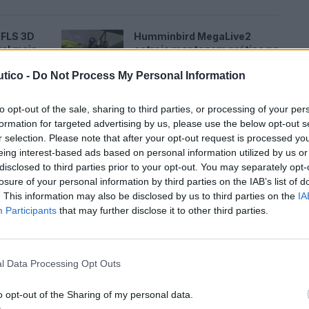
 FLS 3D
Humminbird MegaLive2
tal mais
estreia montagem prática na
popa
tico -
Do Not Process My Personal Information
28 DE JULHO, 2026
to opt-out of the sale, sharing to third parties, or processing of your per
formation for targeted advertising by us, please use the below opt-out s
r selection. Please note that after your opt-out request is processed y
eing interest-based ads based on personal information utilized by us or
disclosed to third parties prior to your opt-out. You may separately opt-
é o seu guia de aventuras no mar
losure of your personal information by third parties on the IAB’s list of
. This information may also be disclosed by us to third parties on the
IA
 HydroTough do Axiom 2 Pro repele a água, para um
Participants
that may further disclose it to other third parties.
das e uma visibilidade debaixo de luz solar
ação inteligente e sensor de luz ambiente ajusta de
y, para condições de luz durante o dia e à noite.
l Data Processing Opt Outs
o opt-out of the Sharing of my personal data.
o controlo HybridTouch e assuma o comando com um