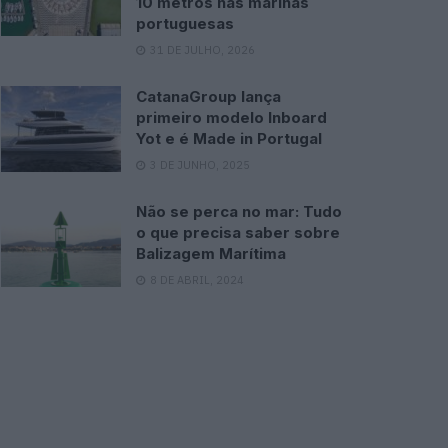
10 metros nas marinas
portuguesas
31 DE JULHO, 2026
CatanaGroup lança
primeiro modelo Inboard
Yot e é Made in Portugal
3 DE JUNHO, 2025
Não se perca no mar: Tudo
o que precisa saber sobre
Balizagem Marítima
8 DE ABRIL, 2024