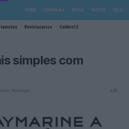
HOME
CRÓNICAS
DICAS
MOTOR
VELA
stamotos
Revistacarros
Calibre12
ais simples com
A
entos
,
Tecnologia
A