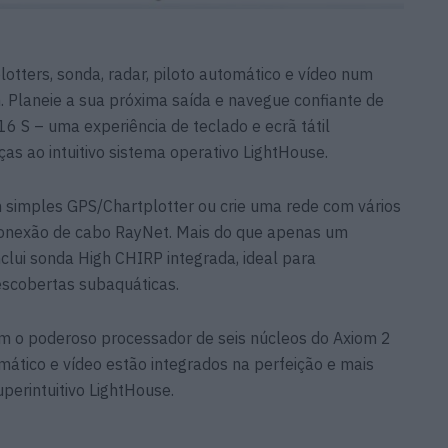
otters, sonda, radar, piloto automático e vídeo num
Planeie a sua próxima saída e navegue confiante de
6 S – uma experiência de teclado e ecrã tátil
ças ao intuitivo sistema operativo LightHouse.
m simples GPS/Chartplotter ou crie uma rede com vários
onexão de cabo RayNet. Mais do que apenas um
nclui sonda High CHIRP integrada, ideal para
escobertas subaquáticas.
 o poderoso processador de seis núcleos do Axiom 2
tomático e vídeo estão integrados na perfeição e mais
perintuitivo LightHouse.