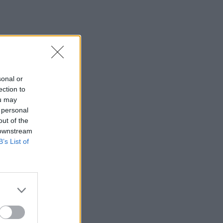
sonal or
ection to
ou may
 personal
out of the
 downstream
B’s List of