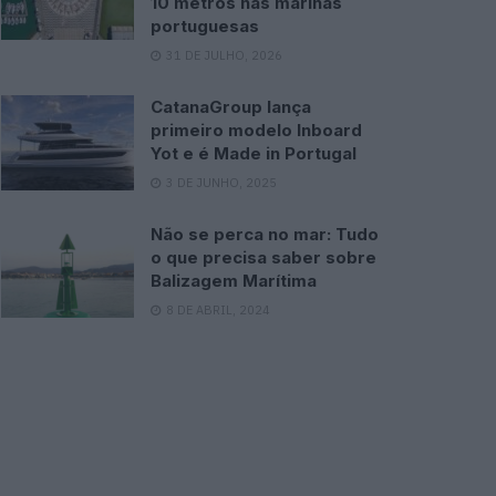
10 metros nas marinas
portuguesas
31 DE JULHO, 2026
CatanaGroup lança
primeiro modelo Inboard
Yot e é Made in Portugal
3 DE JUNHO, 2025
Não se perca no mar: Tudo
o que precisa saber sobre
Balizagem Marítima
8 DE ABRIL, 2024