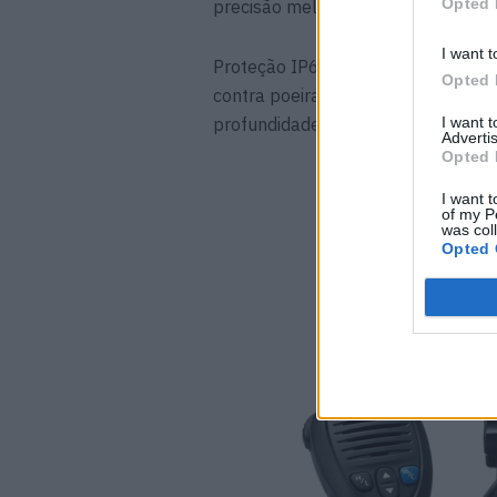
Opted 
precisão melhorada de posição;
I want t
Proteção IP68: Com um índice de 
Opted 
contra poeira e imersão em água,
I want 
profundidade durante 60 minutos.
Advertis
Opted 
I want t
of my P
was col
Opted 