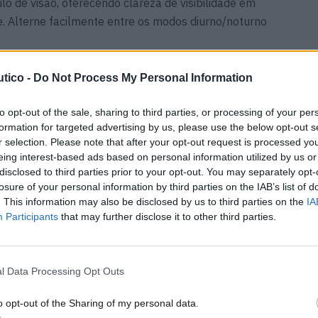
 de visão, oferecendo clareza de visibilidade em
. Alterne facilmente entre os modos diurno/noturno
 desfrute de uma navegação simplificada pelas
tico -
Do Not Process My Personal Information
ontrolos e características intuitivas;
to opt-out of the sale, sharing to third parties, or processing of your per
formation for targeted advertising by us, please use the below opt-out s
istress” para Situações de Emergência: O IC-M510E
r selection. Please note that after your opt-out request is processed y
 D para comunicação de emergência, garantindo uma
eing interest-based ads based on personal information utilized by us or
ências;
disclosed to third parties prior to your opt-out. You may separately opt-
losure of your personal information by third parties on the IAB’s list of
. This information may also be disclosed by us to third parties on the
IA
formação de Tráfego em Tempo Real: Dependendo da
Participants
that may further disclose it to other third parties.
O inclui um recetor de AIS que apresenta informação de
eal, melhorando a consciência situacional na água;
l Data Processing Opt Outs
0E EVO possui um recetor de GNSS integrado, com a
erno ou usar a antena GNSS opcional UX-241 para uma
o opt-out of the Sharing of my personal data.