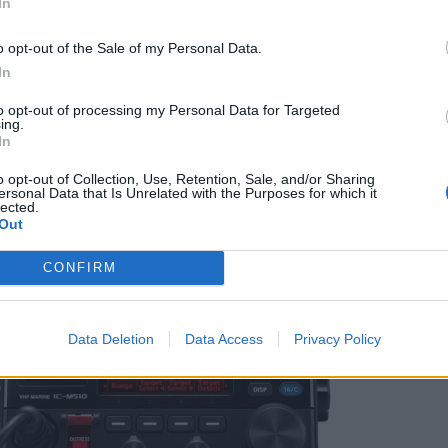
In
o opt-out of the Sale of my Personal Data.
proteção IP68, o IC-M510E EVO garante uma proteção
In
 capaz de suportar uma submersão até 1 metro de
to opt-out of processing my Personal Data for Targeted
ing.
In
o opt-out of Collection, Use, Retention, Sale, and/or Sharing
ersonal Data that Is Unrelated with the Purposes for which it
lected.
Out
CONFIRM
Data Deletion
Data Access
Privacy Policy