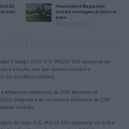
 FLS 3D
Humminbird MegaLive2
tal mais
estreia montagem prática na
popa
28 DE JULHO, 2026
lardão iF Design 2022: O IC-M510E EVO apresenta um
enas a atenção, mas que recebeu também o
22 por excelência estética;
Altifalante bidirecional de 25W: Beneficie da
A2000 integrada e de um potente altifalante de 25W
alquer situação;
ngulo de Visão: O IC-M510E EVO apresenta um ecrã a