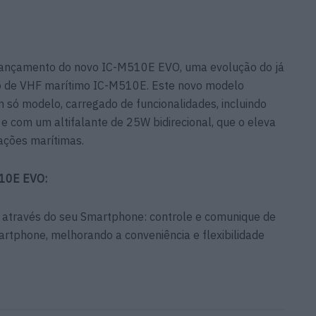
lançamento do novo IC-M510E EVO, uma evolução do já
xo de VHF marítimo IC-M510E. Este novo modelo
 só modelo, carregado de funcionalidades, incluindo
 com um altifalante de 25W bidirecional, que o eleva
ações marítimas.
510E EVO:
 através do seu Smartphone: controle e comunique de
rtphone, melhorando a conveniência e flexibilidade