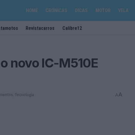
HOME
CRÓNICAS
DICAS
MOTOR
VELA
stamotos
Revistacarros
Calibre12
 o novo IC-M510E
A
mentos
,
Tecnologia
A