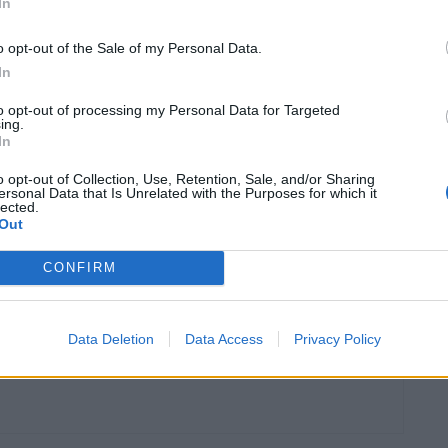
In
6 DE AGOSTO, 2026
o opt-out of the Sale of my Personal Data.
In
to opt-out of processing my Personal Data for Targeted
ing.
oníveis para compra direta no
site oficial da marca
,
In
 um
catálogo completo
para orientar os navegadores na
o opt-out of Collection, Use, Retention, Sale, and/or Sharing
uas necessidades específica.
ersonal Data that Is Unrelated with the Purposes for which it
lected.
Out
auticampo
NAVTEC
noticias
CONFIRM
Data Deletion
Data Access
Privacy Policy