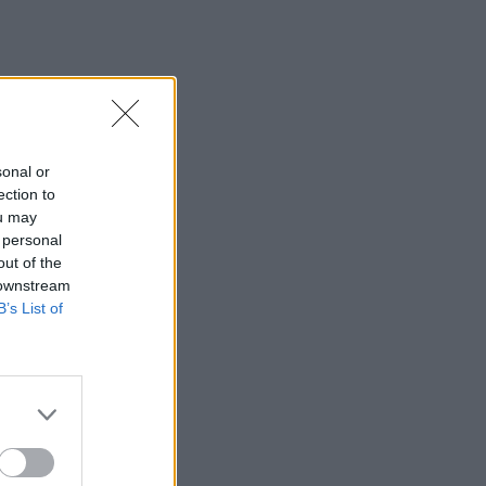
sonal or
ection to
ou may
 personal
out of the
 downstream
B’s List of