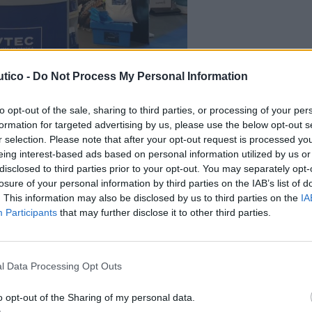
tico -
Do Not Process My Personal Information
to opt-out of the sale, sharing to third parties, or processing of your per
formation for targeted advertising by us, please use the below opt-out s
s necessidades específicas das embarcações, a marca
r selection. Please note that after your opt-out request is processed y
quipamentos e acessórios relacionados, como fatos de
eing interest-based ads based on personal information utilized by us or
etes salva-vidas. Esta abordagem pretende garantir a
disclosed to third parties prior to your opt-out. You may separately opt-
odos os elementos essenciais para uma experiência
losure of your personal information by third parties on the IAB’s list of
. This information may also be disclosed by us to third parties on the
IA
Participants
that may further disclose it to other third parties.
l Data Processing Opt Outs
um filme
Náutica de recreio cresce
36 Cabin
em Portugal, mas relatório
o opt-out of the Sharing of my personal data.
deixa aviso sério