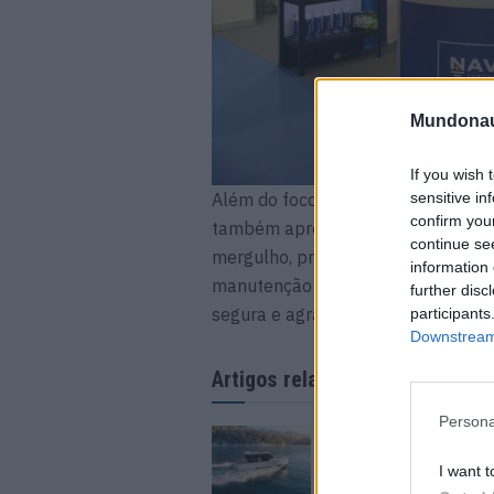
Mundonau
If you wish 
sensitive in
Além do foco da empresa estar na
confirm you
também apresenta soluções para e
continue se
mergulho, pranchas, carretos e col
information 
manutenção completa e eficaz de t
further disc
segura e agradável no mar.
participants
Downstream 
Artigos relacionados
Persona
Seeking Adventure, 
para lançar o novo D
I want t
7 DE AGOSTO, 2026