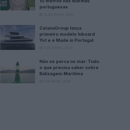
10 metros nas marinas
portuguesas
31 DE JULHO, 2026
CatanaGroup lança
primeiro modelo Inboard
Yot e é Made in Portugal
3 DE JUNHO, 2025
Não se perca no mar: Tudo
o que precisa saber sobre
Balizagem Marítima
8 DE ABRIL, 2024