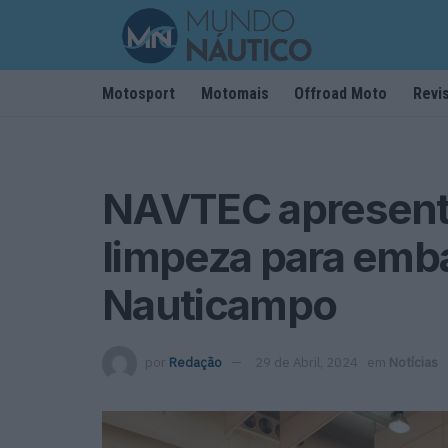
Motosport
Motomais
Offroad Moto
Revi
NAVTEC apresent
limpeza para emb
Nauticampo
por
Redação
29 de Abril, 2024
em
Notícias