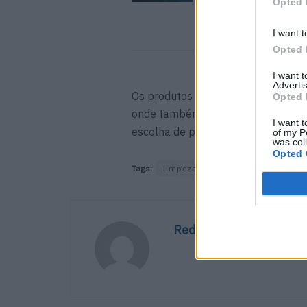
Opted 
I want t
Opted 
I want 
Advertis
Os produtos da NAVTEC estão disp
Opted 
onde também está disponibilizado
I want t
escolha de produtos conforme as s
of my P
was col
Opted 
Tags:
limpeza para embarcações
N
Redação