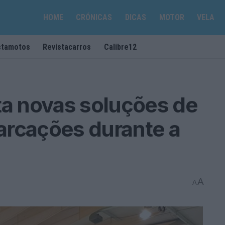
HOME
CRÓNICAS
DICAS
MOTOR
VELA
stamotos
Revistacarros
Calibre12
a novas soluções de
arcações durante a
A
A