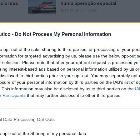
cial dos
numa operação especial
17 DE JULHO, 2026
tico -
Do Not Process My Personal Information
to opt-out of the sale, sharing to third parties, or processing of your per
formation for targeted advertising by us, please use the below opt-out s
 e na água com stands em tendas e num pavilhão de
r selection. Please note that after your opt-out request is processed y
ua com a possibilidade de testes no mar (19 a 22 de
eing interest-based ads based on personal information utilized by us or
disclosed to third parties prior to your opt-out. You may separately opt-
losure of your personal information by third parties on the IAB’s list of
. This information may also be disclosed by us to third parties on the
IA
dias no novo centro de convenções OcéaNice com
Participants
that may further disclose it to other third parties.
edondas com oradores internacionais (quinta e sexta-
l Data Processing Opt Outs
o opt-out of the Sharing of my personal data.