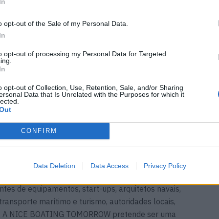
In
o opt-out of the Sale of my Personal Data.
In
to opt-out of processing my Personal Data for Targeted
ing.
In
o opt-out of Collection, Use, Retention, Sale, and/or Sharing
ersonal Data that Is Unrelated with the Purposes for which it
lected.
Out
CONFIRM
Data Deletion
Data Access
Privacy Policy
o em terra e na água serão um local de encontro e
ntes de equipamentos, start-ups, arquitetos navais,
ransporte marítimo e turismo, autoridades locais,
is. A NICE BOATING TOMORROW pretende ser uma