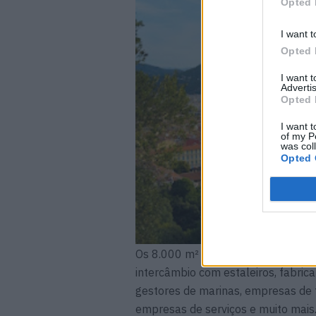
Opted 
I want t
Opted 
I want 
Advertis
Opted 
I want t
of my P
was col
Opted 
Os 8.000 m² de espaço de exposiçã
intercâmbio com estaleiros, fabrica
gestores de marinas, empresas de t
empresas de serviços e muito ma