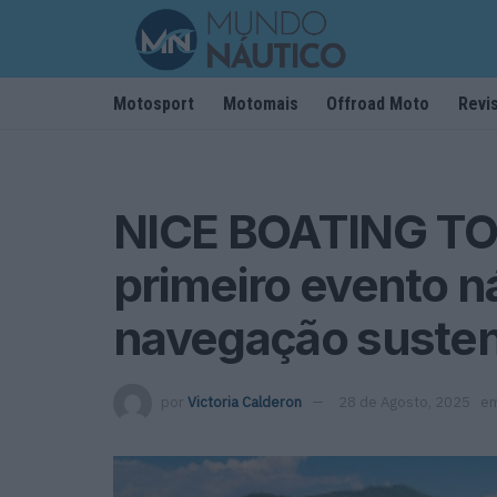
Motosport
Motomais
Offroad Moto
Revi
NICE BOATING T
primeiro evento n
navegação susten
por
Victoria Calderon
28 de Agosto, 2025
e