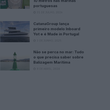
10 metros nas marinas
portuguesas
31 DE JULHO, 2026
CatanaGroup lança
primeiro modelo Inboard
Yot e é Made in Portugal
3 DE JUNHO, 2025
Não se perca no mar: Tudo
o que precisa saber sobre
Balizagem Marítima
8 DE ABRIL, 2024