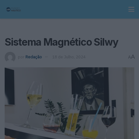
Sistema Magnético Silwy
A
por
Redação
18 de Julho, 2024
A