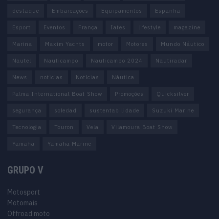
destaque
Embarcações
Equipamentos
Espanha
Esport
Eventos
França
Iates
lifestyle
magazine
Marina
Maxim Yachts
motor
Motores
Mundo Náutico
Nautel
Nauticampo
Nauticampo 2024
Nautiradar
News
noticias
Notícias
Náutica
Palma International Boat Show
Promoções
Quicksilver
segurança
soledad
sustentabilidade
Suzuki Marine
Tecnologia
Touron
Vela
Vilamoura Boat Show
Yamaha
Yamaha Marine
GRUPO V
Motosport
Motomais
Offroad moto