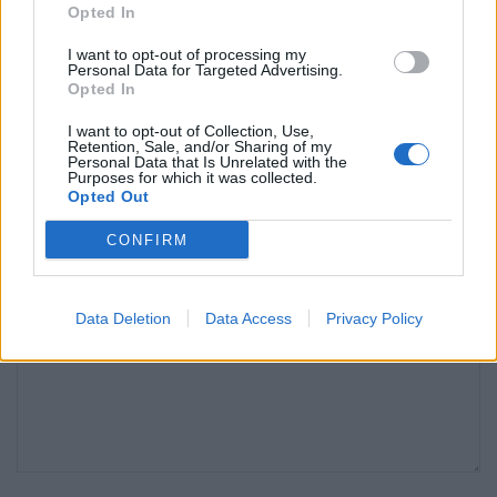
Opted In
POR
REDAÇÃO
6 DE AGOSTO, 2026
I want to opt-out of processing my
Personal Data for Targeted Advertising.
Opted In
Deixe um comentário
I want to opt-out of Collection, Use,
Retention, Sale, and/or Sharing of my
Personal Data that Is Unrelated with the
O seu endereço de email não será publicado.
Campos obrigatórios
Purposes for which it was collected.
*
marcados com
Opted Out
*
Comentário
CONFIRM
Data Deletion
Data Access
Privacy Policy