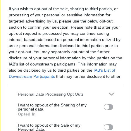
If you wish to opt-out of the sale, sharing to third parties, or
processing of your personal or sensitive information for
targeted advertising by us, please use the below opt-out
Seeking Adventure, um filme para lançar o
section to confirm your selection. Please note that after your
novo D36 Cabin
opt-out request is processed you may continue seeing
POR
VICTORIA CALDERON
7 DE AGOSTO, 2026
interest-based ads based on personal information utilized by
us or personal information disclosed to third parties prior to
your opt-out. You may separately opt-out of the further
disclosure of your personal information by third parties on the
IAB’s list of downstream participants. This information may
also be disclosed by us to third parties on the
IAB’s List of
Downstream Participants
that may further disclose it to other
third parties.
Personal Data Processing Opt Outs
I want to opt-out of the Sharing of my
personal data.
Opted In
Náutica de recreio cresce em Portugal, mas relatório
I want to opt-out of the Sale of my
deixa aviso sério
Personal Data.