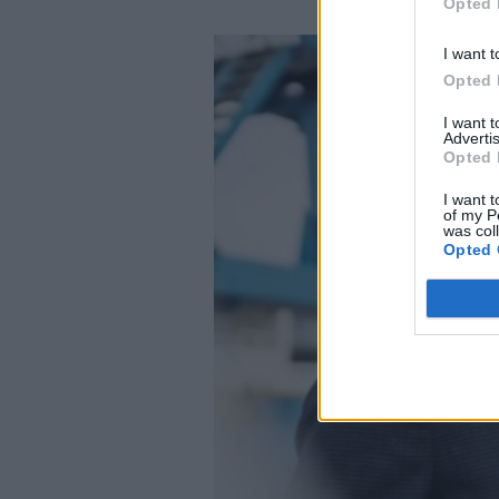
Opted 
I want t
Opted 
I want 
Advertis
Opted 
I want t
of my P
was col
Opted 