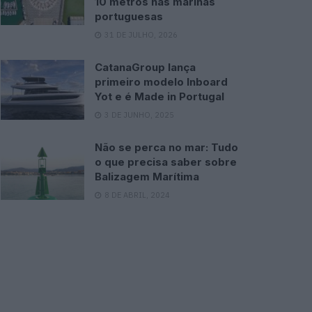
10 metros nas marinas
portuguesas
31 DE JULHO, 2026
CatanaGroup lança
primeiro modelo Inboard
Yot e é Made in Portugal
3 DE JUNHO, 2025
Não se perca no mar: Tudo
o que precisa saber sobre
Balizagem Marítima
8 DE ABRIL, 2024