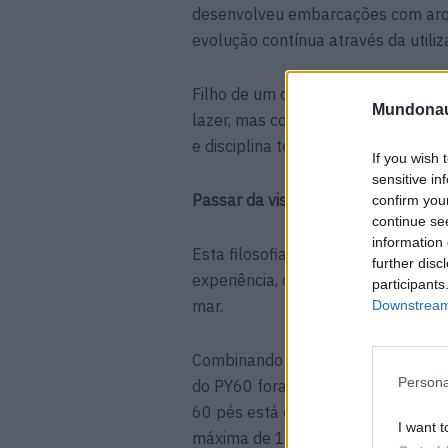
desenvolveu embarcações com arqu
evolução contínua através da utiliz
Filho de um capitão da marinha me
Mundonau
lazer, mas como um ambiente de tr
e disciplina técnica — valores que 
If you wish 
sensitive in
Passar da visão à prática com PY6
confirm you
continue se
information 
Esta filosofia ganha forma no pri
further disc
experiência, disciplina e pensamen
participants
mar.
Downstream 
Combinando engenharia alemã fiável
Persona
do PY60 foram desenvolvidos pela 
60 pés está equipado com painéis 
I want t
máxima de 11 nós e uma velocidade