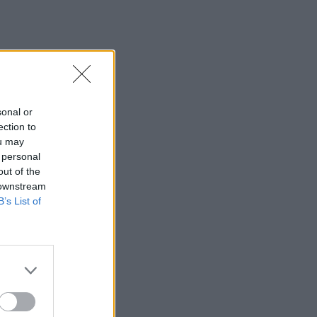
sonal or
ection to
ou may
 personal
out of the
 downstream
B’s List of