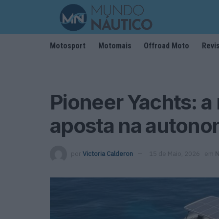
Motosport
Motomais
Offroad Moto
Revi
Pioneer Yachts: a
aposta na autonom
por
Victoria Calderon
15 de Maio, 2026
em
N