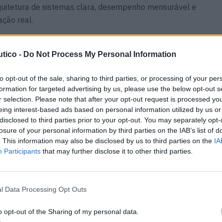
itetura de sistemas clara, desempenho mensurável e
ação real.
rcante, Frank encara o mar não como um cenário de
tico -
Do Not Process My Personal Information
abalho que exige responsabilidade, navegação rigorosa
se refletem nos barcos da Pioneer Yachts.
to opt-out of the sale, sharing to third parties, or processing of your per
formation for targeted advertising by us, please use the below opt-out s
0
r selection. Please note that after your opt-out request is processed y
eing interest-based ads based on personal information utilized by us or
disclosed to third parties prior to your opt-out. You may separately opt-
meiro modelo da marca: um catamarã que traduz
losure of your personal information by third parties on the IAB’s list of
to sistémico numa plataforma prática e apta para o
. This information may also be disclosed by us to third parties on the
IA
Participants
that may further disclose it to other third parties.
 com design italiano, o exterior e a arquitetura naval
l Data Processing Opt Outs
equipa de design Cossutti Yacht Design. O catamarã de
solares e motores elétricos, alcançando uma velocidade
o opt-out of the Sharing of my personal data.
 de cruzeiro de 7,5 nós.