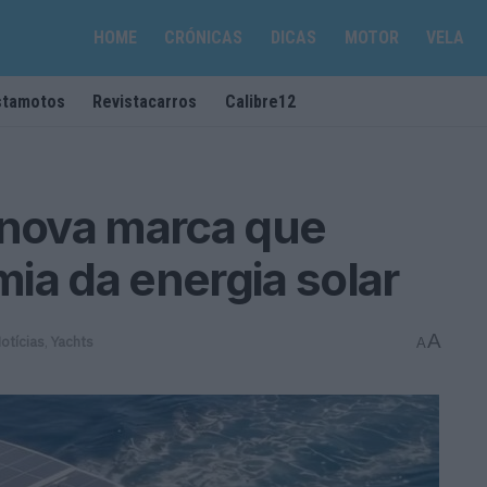
HOME
CRÓNICAS
DICAS
MOTOR
VELA
stamotos
Revistacarros
Calibre12
 nova marca que
ia da energia solar
A
otícias
,
Yachts
A