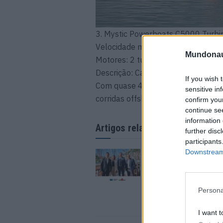
3. Mystic Powerboats C5000 Turbi
Velocidade máxima: 402 km/h
Mundonau
Motores: 2 turbinas Lycoming (1.85
Descrição: Catamarã de alta perfor
If you wish 
Com quase 4.000 cv e capacidade d
sensitive in
corridas offshore.
confirm you
continue se
information 
Artigos relacionados
further disc
participants
Downstream 
Barcelona Clúster Nà
Cluster Yachting Mo
reforçam colaboraç
1 DE OUTUBRO, 2025
Persona
I want t