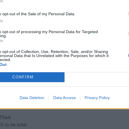
In
o opt-out of the Sale of my Personal Data.
In
to opt-out of processing my Personal Data for Targeted
ing.
In
o opt-out of Collection, Use, Retention, Sale, and/or Sharing
ersonal Data that Is Unrelated with the Purposes for which it
lected.
Out
CONFIRM
Data Deletion
Data Access
Privacy Policy
 Thani
0 cv no total