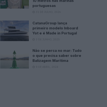
10 metros nas marinas
portuguesas
31 DE JULHO, 2026
CatanaGroup lança
primeiro modelo Inboard
Yot e é Made in Portugal
3 DE JUNHO, 2025
Não se perca no mar: Tudo
o que precisa saber sobre
Balizagem Marítima
8 DE ABRIL, 2024