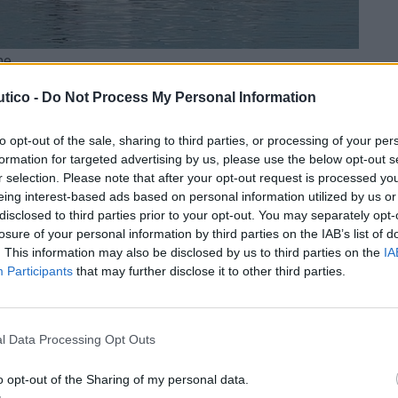
ne
tico -
Do Not Process My Personal Information
0 cv cada)
mance, conhecido pela sua estabilidade e velocidade.
to opt-out of the sale, sharing to third parties, or processing of your per
e combustível para grandes distâncias, é usado em
formation for targeted advertising by us, please use the below opt-out s
r selection. Please note that after your opt-out request is processed y
eing interest-based ads based on personal information utilized by us or
disclosed to third parties prior to your opt-out. You may separately opt-
losure of your personal information by third parties on the IAB’s list of
. This information may also be disclosed by us to third parties on the
IA
Participants
that may further disclose it to other third parties.
utic e
Castelo de Bode encerrou a
naco
temporada
ão
26 DE SETEMBRO, 2025
l Data Processing Opt Outs
o opt-out of the Sharing of my personal data.