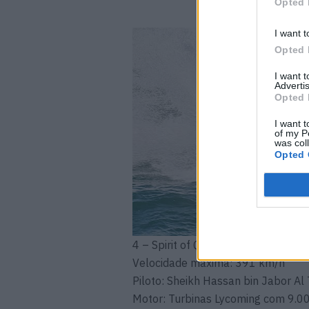
Opted 
I want t
Opted 
I want 
Advertis
Opted 
I want t
of my P
was col
Opted 
4 – Spirit of Qatar
Velocidade máxima: 391 km/h
Piloto: Sheikh Hassan bin Jabor Al
Motor: Turbinas Lycoming com 9.00