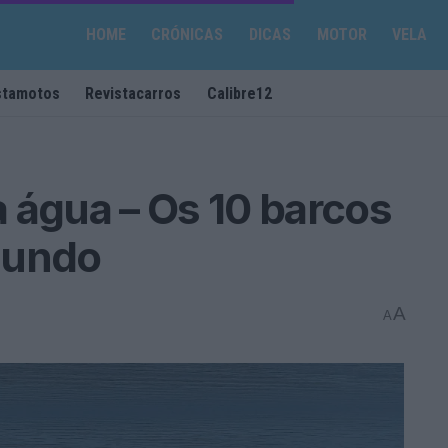
HOME
CRÓNICAS
DICAS
MOTOR
VELA
stamotos
Revistacarros
Calibre12
 água – Os 10 barcos
mundo
A
A