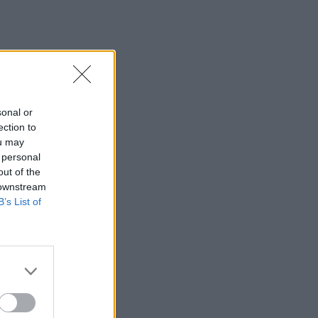
sonal or
ection to
ou may
 personal
out of the
 downstream
B’s List of