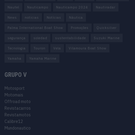
Nautel
Nauticampo
Nauticampo 2024
Nautiradar
News
noticias
Notícias
Náutica
Palma International Boat Show
Promoções
Quicksilver
segurança
soledad
sustentabilidade
Suzuki Marine
Tecnologia
Touron
Vela
Vilamoura Boat Show
Yamaha
Yamaha Marine
GRUPO V
Motosport
Motomais
Offroad moto
Revistacarros
Revistamotos
Calibre12
Mundonautico