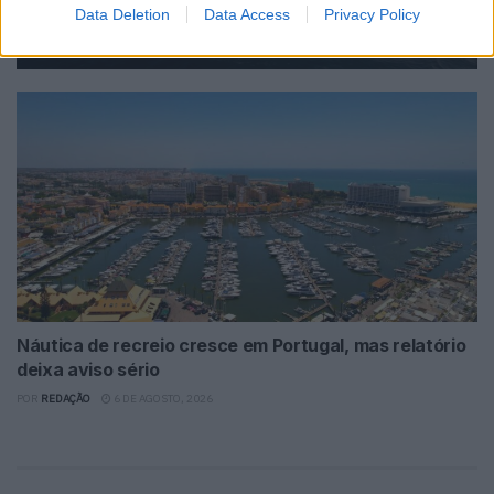
novo D36 Cabin
Data Deletion
Data Access
Privacy Policy
POR
VICTORIA CALDERON
7 DE AGOSTO, 2026
Náutica de recreio cresce em Portugal, mas relatório
deixa aviso sério
POR
REDAÇÃO
6 DE AGOSTO, 2026