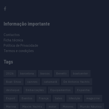
Informação importante
Contactos
Ficha técnica
Política de Privacidade
Termos e condições
Tags
2026
barcelona
barcos
Benetti
boatcenter
Boat Show
cannes
catamarã
De Antonio Yachts
destaque
Embarcações
Equipamentos
Espanha
Esport
Eventos
França
Iates
lifestyle
magazine
Marina
Maxim Yachts
motor
Motores
Mundo Náutico