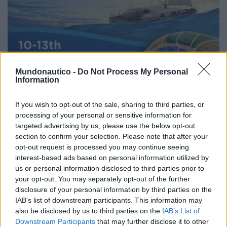
Mundonautico -
Do Not Process My Personal
Information
Entre as áreas de exposição do Barcelona Port Ginesta
Boat Show, destacam-se secções dedicadas a barcos a
If you wish to opt-out of the sale, sharing to third parties, or
motor, veleiros, catamarãs e iates de luxo. Também
processing of your personal or sensitive information for
haverá uma área específica para pequenas embarcações
targeted advertising by us, please use the below opt-out
e acessórios, onde os visitantes poderão encontrar desde
section to confirm your selection. Please note that after your
opt-out request is processed you may continue seeing
motas de água a equipamentos eletrónicos e vestuário
interest-based ads based on personal information utilized by
náutico. Para os que apreciam o luxo, os superiates, com
us or personal information disclosed to third parties prior to
design de ponta e tecnologia avançada, estarão em
your opt-out. You may separately opt-out of the further
exposição oferecendo então uma visão do que há de mais
disclosure of your personal information by third parties on the
IAB’s list of downstream participants. This information may
exclusivo no mercado náutico.
also be disclosed by us to third parties on the
IAB’s List of
Downstream Participants
that may further disclose it to other
Tags:
Equipamentos
Eventos
noticias
Tecnologia