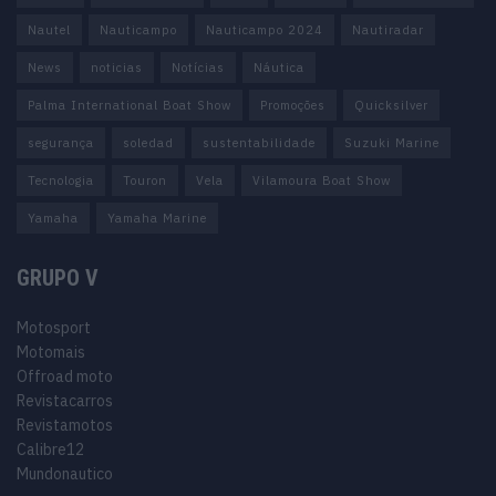
Nautel
Nauticampo
Nauticampo 2024
Nautiradar
News
noticias
Notícias
Náutica
Palma International Boat Show
Promoções
Quicksilver
segurança
soledad
sustentabilidade
Suzuki Marine
Tecnologia
Touron
Vela
Vilamoura Boat Show
Yamaha
Yamaha Marine
GRUPO V
Motosport
Motomais
Offroad moto
Revistacarros
Revistamotos
Calibre12
Mundonautico