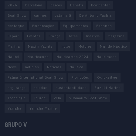
2026
barcelona
barcos
Benetti
boatcenter
Boat Show
cannes
catamarã
De Antonio Yachts
destaque
Embarcações
Equipamentos
Espanha
Esport
Eventos
França
Iates
lifestyle
magazine
Marina
Maxim Yachts
motor
Motores
Mundo Náutico
Nautel
Nauticampo
Nauticampo 2024
Nautiradar
News
noticias
Notícias
Náutica
Palma International Boat Show
Promoções
Quicksilver
segurança
soledad
sustentabilidade
Suzuki Marine
Tecnologia
Touron
Vela
Vilamoura Boat Show
Yamaha
Yamaha Marine
GRUPO V