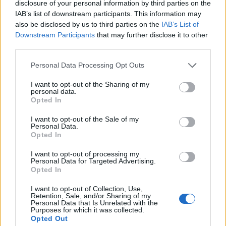
disclosure of your personal information by third parties on the
ainda o papel estratégico da náutica de recreio e da
IAB’s list of downstream participants. This information may
valorização das frentes ribeirinhas no desenvolvimento
also be disclosed by us to third parties on the
IAB’s List of
económico regional, criação de emprego e
Downstream Participants
that may further disclose it to other
competitividade, dentro de um conceito mais amplo de
third parties.
“portos e marinas verdes”
.
Personal Data Processing Opt Outs
Tags:
Investimento
Marina de Lagos
I want to opt-out of the Sharing of my
personal data.
Opted In
I want to opt-out of the Sale of my
Personal Data.
Opted In
I want to opt-out of processing my
Personal Data for Targeted Advertising.
Victoria Calderon
Opted In
I want to opt-out of Collection, Use,
Retention, Sale, and/or Sharing of my
Personal Data that Is Unrelated with the
Purposes for which it was collected.
Artigos relacionados
Opted Out