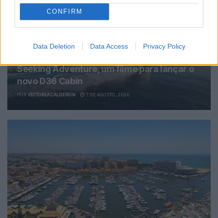
CONFIRM
Data Deletion
Data Access
Privacy Policy
Seeking Adventure, um filme para lançar o
novo D36 Cabin
POR
VICTORIA CALDERON
7 DE AGOSTO, 2026