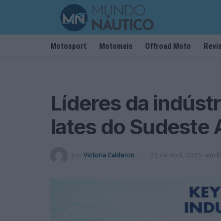
Motosport
Motomais
Offroad Moto
Revi
Líderes da indúst
Iates do Sudeste 
por
Victoria Calderon
21 de Abril, 2025
em
E