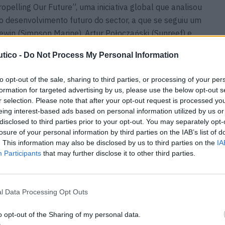
pelling Our Future”, uma iniciativa global que analisou
 o desenvolvimento futuro do sector, a que se seguiu um
win (Simpson Marine), Artur Połoczański (Sunreef) e
ne). O grupo destacou alguns dos mais recentes
tico -
Do Not Process My Personal Information
arítima, inovações de design e soluções digitais.
to opt-out of the sale, sharing to third parties, or processing of your per
e Iates terá edição inaugural no Mónaco
formation for targeted advertising by us, please use the below opt-out s
r selection. Please note that after your opt-out request is processed y
tro das atenções com Ee Pin Lee (Neste) a falar sobre os
eing interest-based ads based on personal information utilized by us or
disclosed to third parties prior to your opt-out. You may separately opt-
áveis e biocombustíveis, e como o Neste MY
losure of your personal information by third parties on the IAB’s list of
ontamente disponível para reduzir as emissões de
. This information may also be disclosed by us to third parties on the
IA
Participants
that may further disclose it to other third parties.
riates, com Steven Hawkins (J.P. Morgan Private Bank)
lução de uma nova geração de superiates exploradores
l Data Processing Opt Outs
s. Os representantes dos três estaleiros – Peter
o opt-out of the Sharing of my personal data.
ackwell (Echo Yachts) e Sarah Favell (Damen Yachting) –