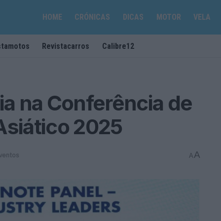
HOME
CRÓNICAS
DICAS
MOTOR
VELA
stamotos
Revistacarros
Calibre12
ria na Conferência de
Asiático 2025
A
ventos
A