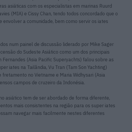
ras asiáticas com os especialistas em marinas Ruurd
avies (MIA) e Cissy Chan, tendo todos concordado que o
 envolver a comunidade, bem como servir os iates
ados num painel de discussão liderado por Mike Sager
scensão do Sudeste Asiático como um dos principais
n Fernandes (Asia Pacific Superyachts) falou sobre as
per iates na Tailândia, Vu Tran (Tam Son Yachting)
 fretamento no Vietname e Maria Widhysari (Asia
tensos campos de cruzeiro da Indonésia.
o asiático tem de ser abordado de forma diferente,
ntos mais consistentes na região para os super iates
 possam navegar mais facilmente nestes diferentes