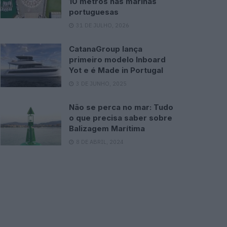
10 metros nas marinas
portuguesas
31 DE JULHO, 2026
CatanaGroup lança
primeiro modelo Inboard
Yot e é Made in Portugal
3 DE JUNHO, 2025
Não se perca no mar: Tudo
o que precisa saber sobre
Balizagem Marítima
8 DE ABRIL, 2024