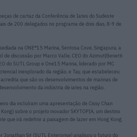
abeças de cartaz da Conferência de Iates do Sudeste
ais de 200 delegados no programa de dois dias, 8-9 de
sediada na ONE°15 Marina, Sentosa Cove, Singapura, a
 de discussão por Marco Valle, CEO do Azimut|Benetti
 CEO do SUTL Group e One15 Marina, liderado por MC
otencial inexplorado da região, e Tay, que estabeleceu
, acredita que são os desenvolvimentos de marinas de
esenvolvimento da indústria de iates na região.
iro dia incluíram uma apresentação de Cissy Chan
 Kong) sobre o projeto inovador SKYTOPIA, um destino
nte que irá redefinir a paisagem de lazer em Hong Kong.
r Jonathan Sit (SUTL Enterprise) analisou o futuro do