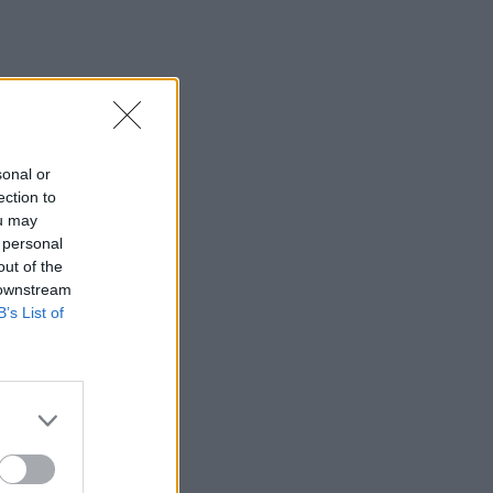
sonal or
ection to
ou may
 personal
out of the
 downstream
B’s List of