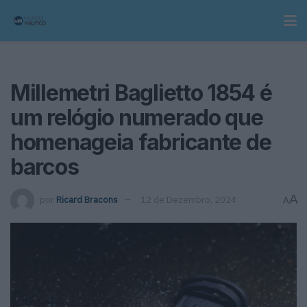
Millemetri Baglietto 1854 é
um relógio numerado que
homenageia fabricante de
barcos
A
por
Ricard Bracons
12 de Dezembro, 2024
A