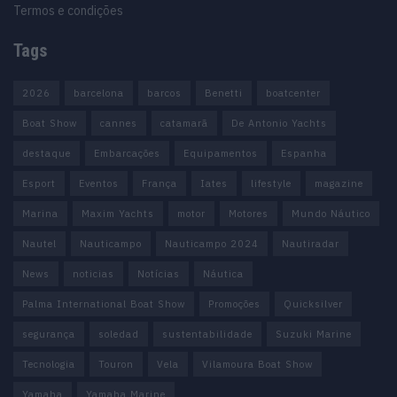
Termos e condições
Tags
2026
barcelona
barcos
Benetti
boatcenter
Boat Show
cannes
catamarã
De Antonio Yachts
destaque
Embarcações
Equipamentos
Espanha
Esport
Eventos
França
Iates
lifestyle
magazine
Marina
Maxim Yachts
motor
Motores
Mundo Náutico
Nautel
Nauticampo
Nauticampo 2024
Nautiradar
News
noticias
Notícias
Náutica
Palma International Boat Show
Promoções
Quicksilver
segurança
soledad
sustentabilidade
Suzuki Marine
Tecnologia
Touron
Vela
Vilamoura Boat Show
Yamaha
Yamaha Marine