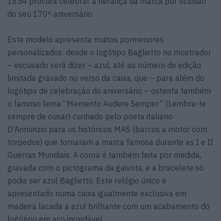
1854 procura celebrar a herança da marca por ocasião
do seu 170º aniversário.
Este modelo apresenta muitos pormenores
personalizados: desde o logótipo Baglietto no mostrador
– escusado será dizer – azul, até ao número de edição
limitada gravado no verso da caixa, que – para além do
logótipo de celebração do aniversário – ostenta também
o famoso lema “Memento Audere Semper” (Lembra-te
sempre de ousar) cunhado pelo poeta italiano
D’Annunzio para os históricos MAS (barcos a motor com
torpedos) que tornaram a marca famosa durante as I e II
Guerras Mundiais. A coroa é também feita por medida,
gravada com o pictograma da gaivota, e a bracelete só
podia ser azul Baglietto. Este relógio único é
apresentado numa caixa igualmente exclusiva em
madeira lacada a azul brilhante com um acabamento do
logótipo em aço inoxidável.