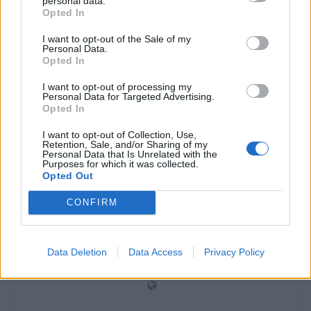
personal data.
Opted In
Baglietto Navy, bem como de alguns modelos da icónica
marca Betram Yachts, que se juntou ao Grupo Baglietto
I want to opt-out of the Sale of my
Personal Data.
em 2015; a segunda área está equipada com 4 novos
Opted In
hangares para a construção da linha DOM e de iates até
46 m de comprimento.
I want to opt-out of processing my
Personal Data for Targeted Advertising.
Opted In
I want to opt-out of Collection, Use,
Tags:
barcos
Millimetri Baglietto
Notícias
Relógios
Retention, Sale, and/or Sharing of my
Personal Data that Is Unrelated with the
Purposes for which it was collected.
Opted Out
CONFIRM
Ricard Bracons
Data Deletion
Data Access
Privacy Policy