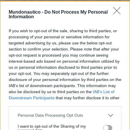
mega-iates de semi-deslocação em aço e alumínio com
comprimentos entre 35 e 65 metros. Baglietto conta
Mundonautico -
Do Not Process My Personal
atualmente com 2 locais de produção, em La Spezia
Information
(sede) e Carrara (local de exploração). A sede de La
Spezia estende-se por uma área de cerca de 35.000 m2.
If you wish to opt-out of the sale, sharing to third parties, or
processing of your personal or sensitive information for
Nos últimos anos, foram efectuados investimentos
targeted advertising by us, please use the below opt-out
consideráveis para renovar amplamente todo o local de
section to confirm your selection. Please note that after your
produção: Foram construídos em La Spezia 3 novos
opt-out request is processed you may continue seeing
hangares para a construção de iates até 65 m de
interest-based ads based on personal information utilized by
us or personal information disclosed to third parties prior to
comprimento, bem como novos cais totalmente
your opt-out. You may separately opt-out of the further
equipados para atracar embarcações até 70 m.
disclosure of your personal information by third parties on the
IAB’s list of downstream participants. This information may
Um elevador de translação de cerca de 1 200 toneladas
also be disclosed by us to third parties on the
IAB’s List of
Downstream Participants
that may further disclose it to other
– o maior da Europa – permite o transporte e o
third parties.
lançamento de iates até 65 m de comprimento. O local
de atividade em Carrara, pelo contrário, compreende 2
Personal Data Processing Opt Outs
áreas de 5.000 m2 cada. Uma delas é utilizada para a
I want to opt-out of the Sharing of my
construção de embarcações militares com a marca