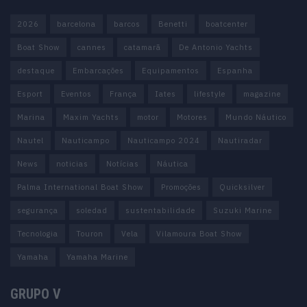
2026
barcelona
barcos
Benetti
boatcenter
Boat Show
cannes
catamarã
De Antonio Yachts
destaque
Embarcações
Equipamentos
Espanha
Esport
Eventos
França
Iates
lifestyle
magazine
Marina
Maxim Yachts
motor
Motores
Mundo Náutico
Nautel
Nauticampo
Nauticampo 2024
Nautiradar
News
noticias
Notícias
Náutica
Palma International Boat Show
Promoções
Quicksilver
segurança
soledad
sustentabilidade
Suzuki Marine
Tecnologia
Touron
Vela
Vilamoura Boat Show
Yamaha
Yamaha Marine
GRUPO V