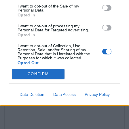
I want to opt-out of the Sale of my
Personal Data.
Náutica de recreio cresce em Portugal, mas relatório
Opted In
deixa aviso sério
I want to opt-out of processing my
POR
REDAÇÃO
6 DE AGOSTO, 2026
Personal Data for Targeted Advertising.
Opted In
I want to opt-out of Collection, Use,
Retention, Sale, and/or Sharing of my
Personal Data that Is Unrelated with the
Deixe um comentário
Purposes for which it was collected.
Opted Out
O seu endereço de email não será publicado.
Campos obrigatórios
*
marcados com
CONFIRM
*
Comentário
Data Deletion
Data Access
Privacy Policy