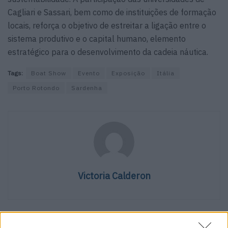
Cagliari e Sassari, bem como de instituições de formação
locais, reforça o objetivo de estreitar a ligação entre o
sistema produtivo e o capital humano, elemento
estratégico para o desenvolvimento da cadeia náutica.
Tags:
Boat Show
Evento
Exposição
Itália
Porto Rotondo
Sardenha
Victoria Calderon
Artigos relacionados