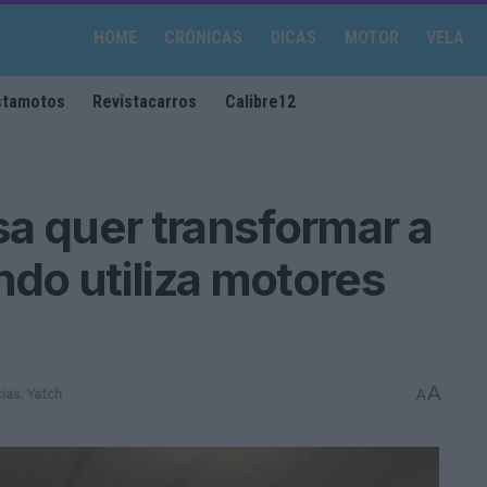
HOME
CRÓNICAS
DICAS
MOTOR
VELA
stamotos
Revistacarros
Calibre12
a quer transformar a
do utiliza motores
A
cias
,
Yatch
A