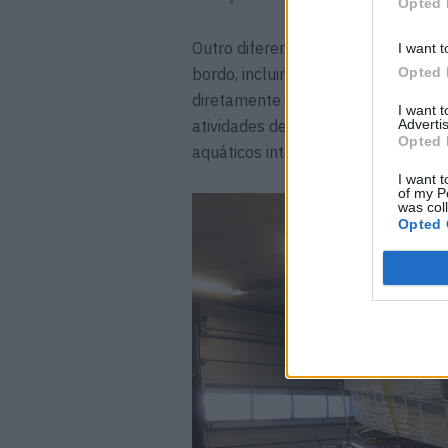
Opted 
Outro diferencial é que o barco é o
I want t
Opted 
bordo, incluindo modelos elétricos
diretamente na embarcação. Esta f
I want 
Advertis
atividades de lazer, desportos náu
Opted 
aquáticos integrados num único eq
I want t
of my P
was col
Opted 