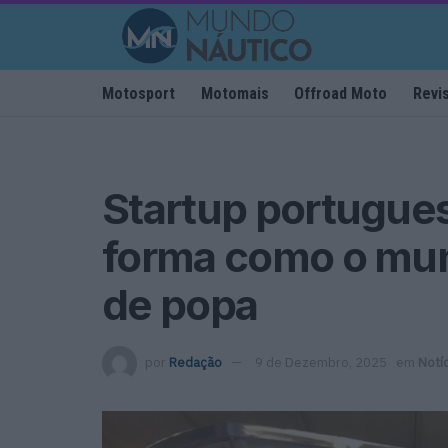
Motosport
Motomais
Offroad Moto
Revi
Startup portugues
forma como o mun
de popa
por
Redação
9 de Dezembro, 2025
em
Notí