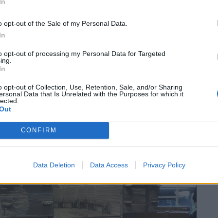
In
 único na sua categoria capaz de acomodar um jet ski a
o opt-out of the Sale of my Personal Data.
In
 que podem ter as suas baterias carregadas
uncionalidade abre novas possibilidades para
to opt-out of processing my Personal Data for Targeted
ing.
ticos e operações que necessitem de diferentes meios
In
uipamento.
o opt-out of Collection, Use, Retention, Sale, and/or Sharing
ersonal Data that Is Unrelated with the Purposes for which it
lected.
Out
CONFIRM
Data Deletion
Data Access
Privacy Policy