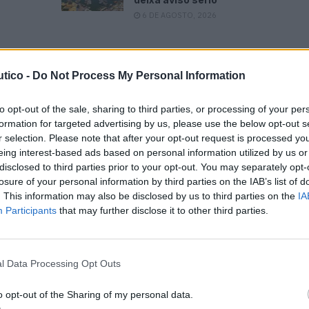
6 DE AGOSTO, 2026
tico -
Do Not Process My Personal Information
sa, um modelo de 33 pés construído em alumínio,
to opt-out of the sale, sharing to third parties, or processing of your per
ogia. O alumínio confere vantagens significativas, por
formation for targeted advertising by us, please use the below opt-out s
r selection. Please note that after your opt-out request is processed y
te, de manutenção simples, não propagar fogo e poder
eing interest-based ads based on personal information utilized by us or
a sua vida útil. Além disso, permite que cada
disclosed to third parties prior to your opt-out. You may separately opt-
ordo com o gosto e as necessidades do comprador,
losure of your personal information by third parties on the IAB’s list of
m mercado em que as pessoas procuram soluções
. This information may also be disclosed by us to third parties on the
IA
Participants
that may further disclose it to other third parties.
o de vida.
 já vir preparado para receber uma lança de apoio a
l Data Processing Opt Outs
 permitindo não só o embarque e desembarque como
ar o utilizador na área de pilotagem. Trata-se de um
o opt-out of the Sharing of my personal data.
mplia o leque de utilizações da embarcação.