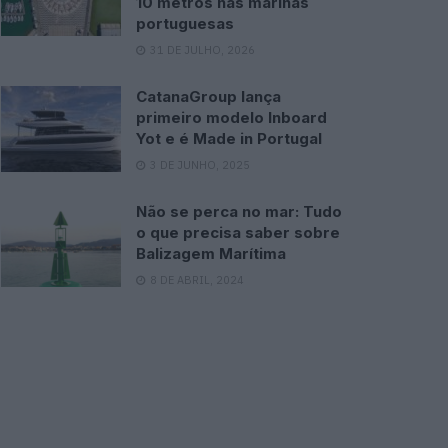
10 metros nas marinas
portuguesas
31 DE JULHO, 2026
CatanaGroup lança
primeiro modelo Inboard
Yot e é Made in Portugal
3 DE JUNHO, 2025
Não se perca no mar: Tudo
o que precisa saber sobre
Balizagem Marítima
8 DE ABRIL, 2024