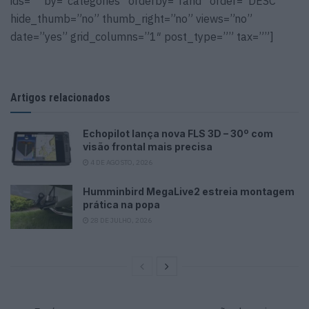
ids=”” by=”categories” orderby=”rand” order=”DESC”
hide_thumb=”no” thumb_right=”no” views=”no”
date=”yes” grid_columns=”1″ post_type=”” tax=””]
Artigos relacionados
Echopilot lança nova FLS 3D – 30º com
visão frontal mais precisa
4 DE AGOSTO, 2026
Humminbird MegaLive2 estreia montagem
prática na popa
28 DE JULHO, 2026