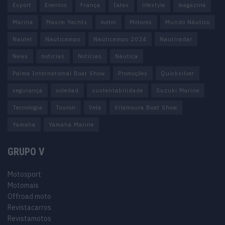
Esport
Eventos
França
Iates
lifestyle
magazine
Marina
Maxim Yachts
motor
Motores
Mundo Náutico
Nautel
Nauticampo
Nauticampo 2024
Nautiradar
News
noticias
Notícias
Náutica
Palma International Boat Show
Promoções
Quicksilver
segurança
soledad
sustentabilidade
Suzuki Marine
Tecnologia
Touron
Vela
Vilamoura Boat Show
Yamaha
Yamaha Marine
GRUPO V
Motosport
Motomais
Offroad moto
Revistacarros
Revistamotos