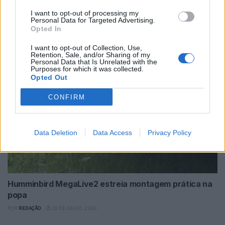
I want to opt-out of processing my
Echopilot lança nova FLS 3D – 30º com
Personal Data for Targeted Advertising.
visão frontal mais precisa
Opted In
POR
REDAÇÃO
4 DE AGOSTO, 2026
I want to opt-out of Collection, Use,
Retention, Sale, and/or Sharing of my
Personal Data that Is Unrelated with the
Purposes for which it was collected.
Opted Out
CONFIRM
Data Deletion
Data Access
Privacy Policy
Humminbird MegaLive2 estreia montagem prática na
popa
POR
REDAÇÃO
28 DE JULHO, 2026