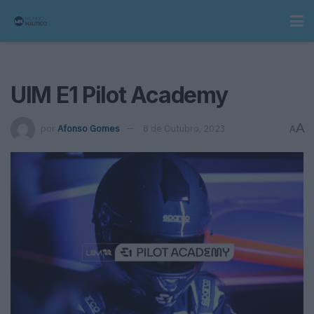
UIM E1 Pilot Academy
A
por
Afonso Gomes
8 de Outubro, 2023
A