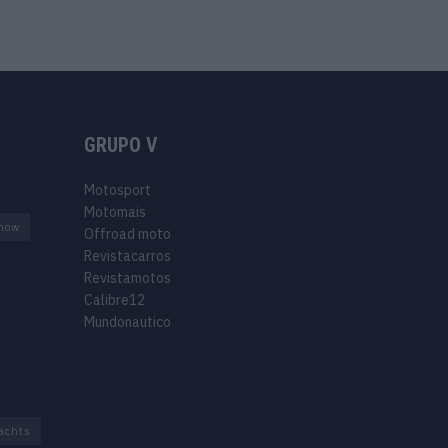
GRUPO V
Motosport
Motomais
how
Offroad moto
Revistacarros
Revistamotos
Calibre12
Mundonautico
achts