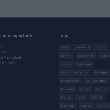
mação importante
Tags
os
2026
barcelona
barcos
cnica
Benetti
boatcenter
Boat S
 de Privacidade
e condições
cannes
catamarã
De Antonio Yachts
destaque
Embarcações
Equipamentos
Espanha
Esport
Eventos
França
Iates
lifestyle
magazine
Marina
Maxim Y