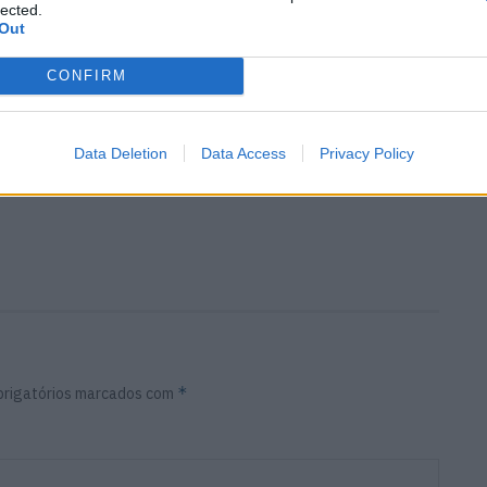
lected.
Out
CONFIRM
Data Deletion
Data Access
Privacy Policy
*
rigatórios marcados com