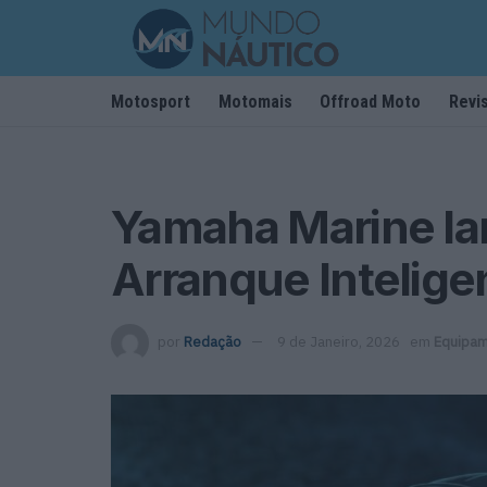
Motosport
Motomais
Offroad Moto
Revi
Yamaha Marine la
Arranque Intelige
por
Redação
9 de Janeiro, 2026
em
Equipa