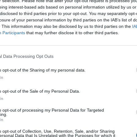
r selection. Please note that after your opt-out request is processed y
eing interest-based ads based on personal information utilized by us or
disclosed to third parties prior to your opt-out. You may separately opt-
losure of your personal information by third parties on the IAB’s list of
. This information may also be disclosed by us to third parties on the
IA
Participants
that may further disclose it to other third parties.
l Data Processing Opt Outs
o opt-out of the Sharing of my personal data.
In
o opt-out of the Sale of my Personal Data.
 lançar o novo D36 Cabin
In
to opt-out of processing my Personal Data for Targeted
ing.
In
o opt-out of Collection, Use, Retention, Sale, and/or Sharing
ersonal Data that Is Unrelated with the Purposes for which it