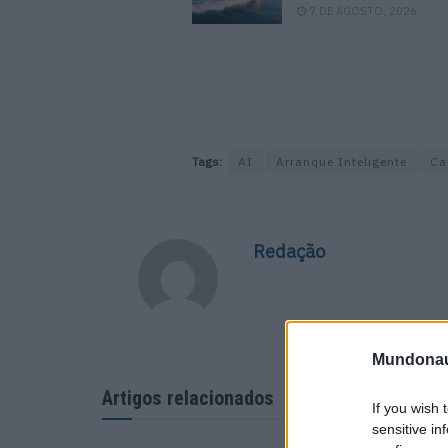
7 DE AGOSTO, 2026
Tags:
AI
Arranque Inteligente
Ca
Redação
Mundonau
Artigos relacionados
If you wish 
sensitive in