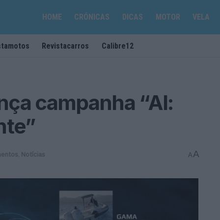
HOME
CRÓNICAS
DICAS
MOTOR
VELA
stamotos
Revistacarros
Calibre12
nça campanha “AI:
nte”
A
mentos
,
Notícias
A