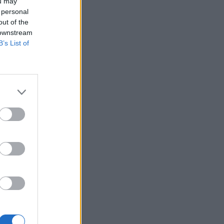
ou may
 personal
out of the
 downstream
B’s List of