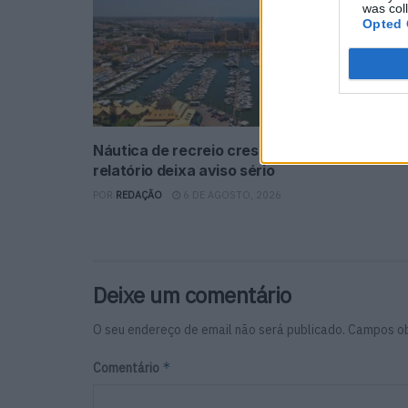
was col
Opted 
Náutica de recreio cresce em Portugal, mas
relatório deixa aviso sério
POR
REDAÇÃO
6 DE AGOSTO, 2026
Deixe um comentário
O seu endereço de email não será publicado.
Campos ob
*
Comentário