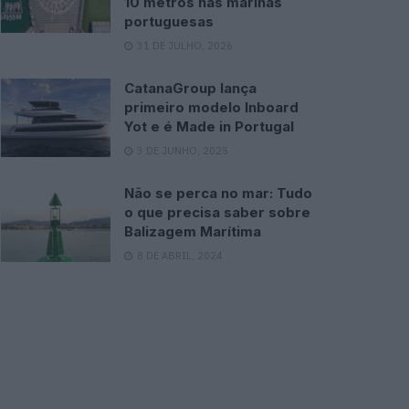
10 metros nas marinas
portuguesas
31 DE JULHO, 2026
CatanaGroup lança
primeiro modelo Inboard
Yot e é Made in Portugal
3 DE JUNHO, 2025
Não se perca no mar: Tudo
o que precisa saber sobre
Balizagem Marítima
8 DE ABRIL, 2024