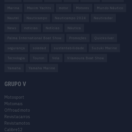
Marina
Maxim Yachts
motor
Motores
Mundo Náutico
Nautel
Nauticampo
Nauticampo 2024
Nautiradar
News
noticias
Notícias
Náutica
Palma International Boat Show
Promoções
Quicksilver
segurança
soledad
sustentabilidade
Suzuki Marine
Tecnologia
Touron
Vela
Vilamoura Boat Show
Yamaha
Yamaha Marine
GRUPO V
Motosport
Motomais
Offroad moto
Revistacarros
Revistamotos
Calibre12