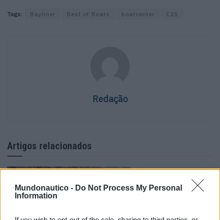
Tags:
Bayliner
Best of Boats
boatcenter
C21
Redação
Artigos relacionados
Mundonautico -
Do Not Process My Personal
Information
If you wish to opt-out of the sale, sharing to third parties, or