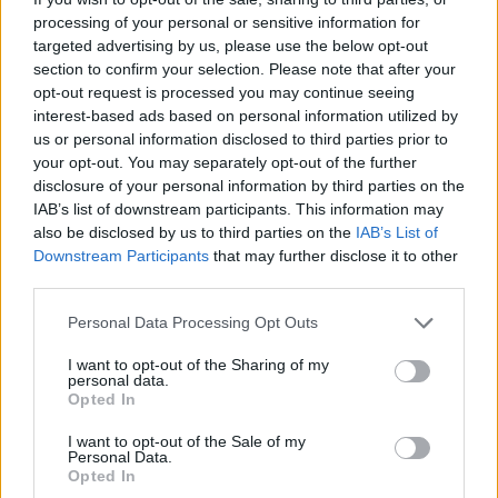
Seeking Adventure, um filme para lançar o
processing of your personal or sensitive information for
novo D36 Cabin
targeted advertising by us, please use the below opt-out
section to confirm your selection. Please note that after your
POR
VICTORIA CALDERON
7 DE AGOSTO, 2026
opt-out request is processed you may continue seeing
interest-based ads based on personal information utilized by
us or personal information disclosed to third parties prior to
your opt-out. You may separately opt-out of the further
disclosure of your personal information by third parties on the
IAB’s list of downstream participants. This information may
also be disclosed by us to third parties on the
IAB’s List of
Downstream Participants
that may further disclose it to other
third parties.
Personal Data Processing Opt Outs
I want to opt-out of the Sharing of my
personal data.
Náutica de recreio cresce em Portugal, mas relatório
Opted In
deixa aviso sério
I want to opt-out of the Sale of my
POR
REDAÇÃO
6 DE AGOSTO, 2026
Personal Data.
Opted In