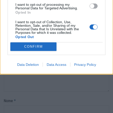
I want to opt-out of processing my
Personal Data for Targeted Advertising.
Deixe um comentário
Opted In
I want to opt-out of Collection, Use,
O seu endereço de email não será publicado.
Campos obrigatórios
Retention, Sale, and/or Sharing of my
*
marcados com
Personal Data that Is Unrelated with the
Purposes for which it was collected.
Opted Out
*
Comentário
CONFIRM
Data Deletion
Data Access
Privacy Policy
*
Nome