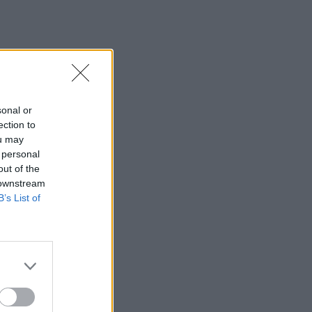
sonal or
ection to
ou may
 personal
out of the
 downstream
B’s List of