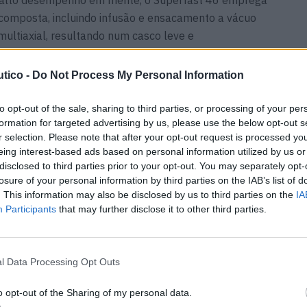
 alto desempenho em mente, o Superfast 46 emprega
composta, incluindo infusão e ensacamento a vácuo
multiaxial, resultando num casco leve e
tico -
Do Not Process My Personal Information
ta a água com agilidade, mas também se destaca pelo
 e pela sua manobrabilidade incomparável a altas
to opt-out of the sale, sharing to third parties, or processing of your per
formation for targeted advertising by us, please use the below opt-out s
e e concebido especificamente para entusiastas que
r selection. Please note that after your opt-out request is processed y
missos. Esta é a VISIONF como nunca se viu antes.
eing interest-based ads based on personal information utilized by us or
disclosed to third parties prior to your opt-out. You may separately opt-
losure of your personal information by third parties on the IAB’s list of
. This information may also be disclosed by us to third parties on the
IA
Participants
that may further disclose it to other third parties.
:Porque
Pioneer Yachts: a nova
marca que aposta na
alor
autonomia da energia solar
15 DE MAIO, 2026
l Data Processing Opt Outs
o opt-out of the Sharing of my personal data.