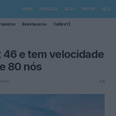
HOME
CRÓNICAS
DICAS
MOTOR
VELA
stamotos
Revistacarros
Calibre12
t 46 e tem velocidade
e 80 nós
A
Yachts
A