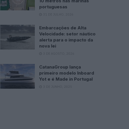
10 metros nas marinas
portuguesas
31 DE JULHO, 2026
Embarcações de Alta
Velocidade: setor náutico
alerta para o impacto da
nova lei
3 DE AGOSTO, 2026
CatanaGroup lança
primeiro modelo Inboard
Yot e é Made in Portugal
3 DE JUNHO, 2025