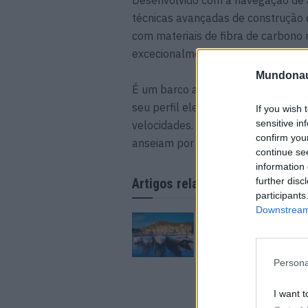
Desenvolvido com a navegação de
técnicas avançadas de construção 
com materiais de fibra de carbono 
excecionalmente resistente.
Mundonau
É um barco a motor que não só cor
seu perfil elegante e aerodinâmico
If you wish 
sensitive in
velocidades. É potente, provocant
confirm you
anseiam por velocidade sem compro
continue se
information 
further disc
Artigos relacionados
participants
Downstream 
Mónaco Yacht Show
a sustentabilidade
ambiental define o v
futuro dos iates
Persona
1 DE JUNHO, 2026
I want t