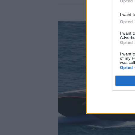
Opted 
I want t
Opted 
I want 
Advertis
Opted 
I want t
of my P
was col
Opted 