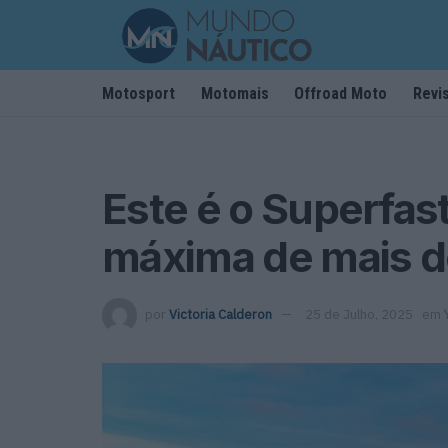
Motosport
Motomais
Offroad Moto
Revi
Este é o Superfas
máxima de mais d
por
Victoria Calderon
25 de Julho, 2025
em